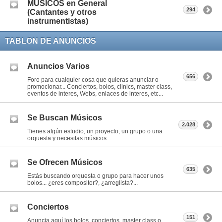
MÚSICOS en General
294
(Cantantes y otros
instrumentistas)
TABLÓN DE ANUNCIOS
Anuncios Varios
656
Foro para cualquier cosa que quieras anunciar o
promocionar... Conciertos, bolos, clinics, master class,
eventos de interes, Webs, enlaces de interes, etc...
Se Buscan Músicos
2.028
Tienes algún estudio, un proyecto, un grupo o una
orquesta y necesitas músicos...
Se Ofrecen Músicos
635
Estás buscando orquesta o grupo para hacer unos
bolos... ¿eres compositor?, ¿arreglista?...
Conciertos
151
Anuncia aquí los bolos, conciertos, master class o