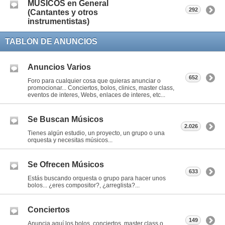
MÚSICOS en General
292
(Cantantes y otros
instrumentistas)
TABLÓN DE ANUNCIOS
Anuncios Varios
652
Foro para cualquier cosa que quieras anunciar o
promocionar... Conciertos, bolos, clinics, master class,
eventos de interes, Webs, enlaces de interes, etc...
Se Buscan Músicos
2.026
Tienes algún estudio, un proyecto, un grupo o una
orquesta y necesitas músicos...
Se Ofrecen Músicos
633
Estás buscando orquesta o grupo para hacer unos
bolos... ¿eres compositor?, ¿arreglista?...
Conciertos
149
Anuncia aquí los bolos, conciertos, master class o