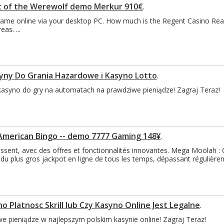
t of the Werewolf demo Merkur 910€
.
game online via your desktop PC. How much is the Regent Casino Real
as. ...
yny Do Grania Hazardowe i Kasyno Lotto
.
 kasyno do gry na automatach na prawdziwe pieniądze! Zagraj Teraz!
American Bingo -- demo 7777 Gaming 148¥
.
issent, avec des offres et fonctionnalités innovantes. Mega Moola
du plus gros jackpot en ligne de tous les temps, dépassant régulièrem
o Platnosc Skrill lub Czy Kasyno Online Jest Legalne
.
e pieniądze w najlepszym polskim kasynie online! Zagraj Teraz!