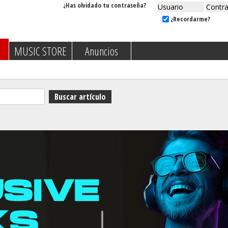
¿Has olvidado tu contraseña?
¿Recordarme?
MUSIC STORE
Anuncios