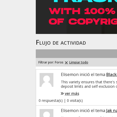
Flujo de actividad
Filtrar por:
Foros
Limpiar todo
Elisemon inició el tema
Blac
This variety ensures that there's
deposit limits and self-exclusion
ver más
0 respuesta(s) | 0 visita(s)
Elisemon inició el tema
Jak n