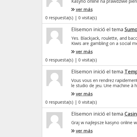
Kasyno online na prawdziwe pieni
ver más
0 respuesta(s) | 0 visita(s)
Elisemon inició el tema
Sumo
Yes. Blackjack, roulette, and ba
Kiwis are gambling on a social m
ver más
0 respuesta(s) | 0 visita(s)
Elisemon inició el tema
Templ
Vous vous en rendrez rapidement
le studio de jeu. Une machine à ha
ver más
0 respuesta(s) | 0 visita(s)
Elisemon inició el tema
Casin
Graj w najlepsze kasyno online w
ver más