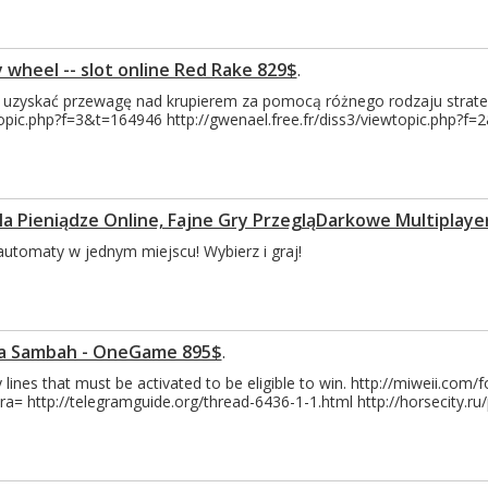
 wheel -- slot online Red Rake 829$
.
a uzyskać przewagę nad krupierem za pomocą różnego rodzaju strateg
opic.php?f=3&t=164946 http://gwenael.free.fr/diss3/viewtopic.php?f=2
a Pieniądze Online, Fajne Gry PrzegląDarkowe Multiplaye
automaty w jednym miejscu! Wybierz i graj!
a Sambah - OneGame 895$
.
ines that must be activated to be eligible to win. http://miweii.com/
 http://telegramguide.org/thread-6436-1-1.html http://horsecity.ru