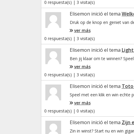
0 respuesta(s) | 3 visita(s)
Elisemon inició el tema
Welke
Druk op de knop en geniet van de
ver más
0 respuesta(s) | 3 visita(s)
Elisemon inició el tema
Light
Ben jij klaar om te winnen? Speel
ver más
0 respuesta(s) | 3 visita(s)
Elisemon inició el tema
Toto 
Speel met een klik en win echte 
ver más
0 respuesta(s) | 0 visita(s)
Elisemon inició el tema
Zijn 
Zin in winst? Start nu en win giga