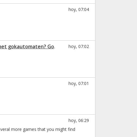
hoy,
07:04
 met gokautomaten? Go
.
hoy,
07:02
hoy,
07:01
hoy,
06:29
veral more games that you might find