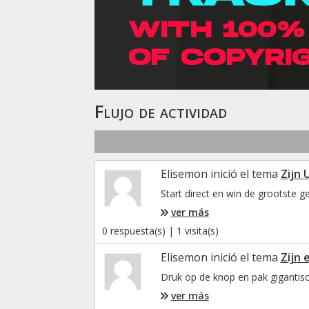
Flujo de actividad
Elisemon inició el tema
Zijn 
Start direct en win de grootste g
ver más
0 respuesta(s) | 1 visita(s)
Elisemon inició el tema
Zijn 
Druk op de knop en pak gigantisc
ver más