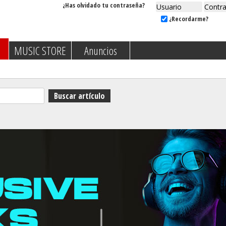
¿Has olvidado tu contraseña?
¿Recordarme?
MUSIC STORE
Anuncios