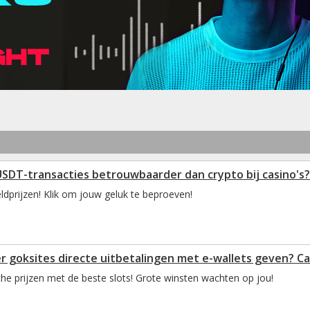
USDT-transacties betrouwbaarder dan crypto bij casino's
eldprijzen! Klik om jouw geluk te beproeven!
er goksites directe uitbetalingen met e-wallets geven? Ca
he prijzen met de beste slots! Grote winsten wachten op jou!