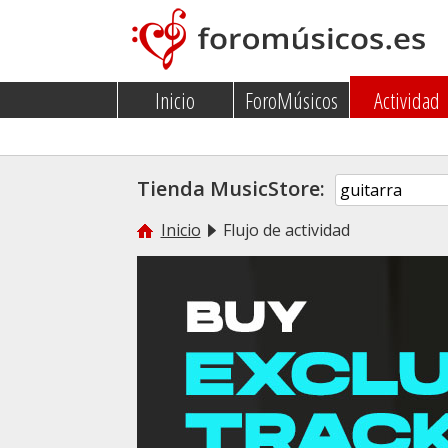
Inicio
ForoMúsicos
Actividad
Tienda MusicStore:
Inicio
Flujo de actividad