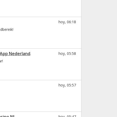
hoy,
06:18
dbereik!
 App Nederland
.
hoy,
05:58
r!
hoy,
05:57
sino Nl
.
hoy,
05:47