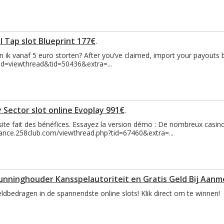
l Tap slot Blueprint 177€
.
ik vanaf 5 euro storten? After you’ve claimed, import your payouts b
d=viewthread&tid=50436&extra=...
 Sector slot online Evoplay 991€
.
e site fait des bénéfices. Essayez la version démo : De nombreux cas
/dance.258club.com/viewthread.php?tid=67460&extra=...
nninghouder Kansspelautoriteit en Gratis Geld Bij Aanm
eldbedragen in de spannendste online slots! Klik direct om te winnen!