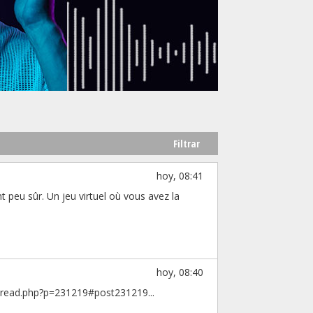
Filtrar
hoy,
08:41
t peu sûr. Un jeu virtuel où vous avez la
hoy,
08:40
thread.php?p=231219#post231219...