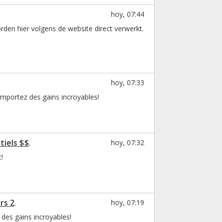
hoy,
07:44
den hier volgens de website direct verwerkt.
hoy,
07:33
emportez des gains incroyables!
tiels $$
.
hoy,
07:32
!
rs 2
.
hoy,
07:19
des gains incroyables!