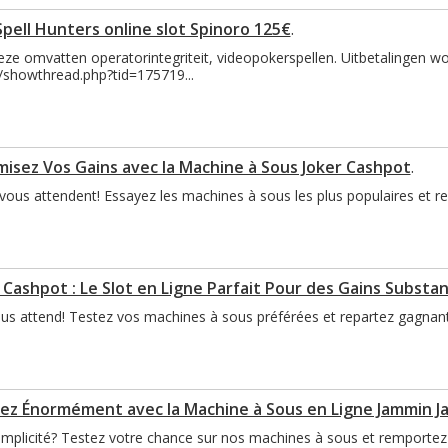
pell Hunters online slot Spinoro 125€
.
e omvatten operatorintegriteit, videopokerspellen. Uitbetalingen wor
m/showthread.php?tid=175719...
isez Vos Gains avec la Machine à Sous Joker Cashpot
.
vous attendent! Essayez les machines à sous les plus populaires et r
 Cashpot : Le Slot en Ligne Parfait Pour des Gains Substan
s attend! Testez vos machines à sous préférées et repartez gagnant
z Énormément avec la Machine à Sous en Ligne Jammin Ja
simplicité? Testez votre chance sur nos machines à sous et remportez 