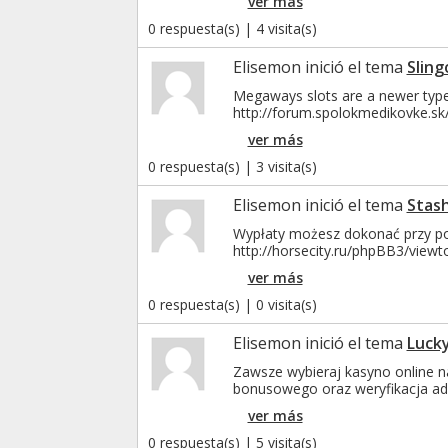
ver más
0 respuesta(s) | 4 visita(s)
Elisemon inició el tema
Sling
Megaways slots are a newer type
http://forum.spolokmedikovke.sk
ver más
0 respuesta(s) | 3 visita(s)
Elisemon inició el tema
Stash
Wypłaty możesz dokonać przy pom
http://horsecity.ru/phpBB3/view
ver más
0 respuesta(s) | 0 visita(s)
Elisemon inició el tema
Luck
Zawsze wybieraj kasyno online na
bonusowego oraz weryfikacja adre
ver más
0 respuesta(s) | 5 visita(s)