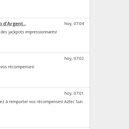
p d'Argent..
.
hoy,
07:04
 des jackpots impressionnants!
hoy,
07:02
r vos récompenses!
hoy,
07:01
cez à remporter vos récompenses! Aztec Sun