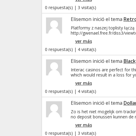
0 respuesta(s) | 3 visita(s)
Elisemon inició el tema
Retr
Platformy z naszej toplisty łączą
http://gwenael.free.fr/diss3/view
ver más
0 respuesta(s) | 4 visita(s)
Elisemon inició el tema
Black
Interac casinos are perfect for th
which would result in a loss for 
ver más
0 respuesta(s) | 4 visita(s)
Elisemon inició el tema
Dolla
Zo is het niet mogelijk om track
no deposit bonussen kunnen de ron
ver más
0 respuesta(s) | 3 visita(s)