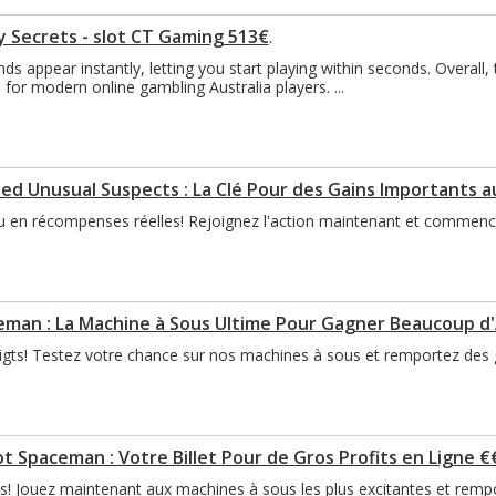
 Secrets - slot CT Gaming 513€
.
ds appear instantly, letting you start playing within seconds. Overall,
s for modern online gambling Australia players. ...
d Unusual Suspects : La Clé Pour des Gains Importants a
u en récompenses réelles! Rejoignez l'action maintenant et commen
eman : La Machine à Sous Ultime Pour Gagner Beaucoup d
igts! Testez votre chance sur nos machines à sous et remportez des g
ot Spaceman : Votre Billet Pour de Gros Profits en Ligne €
s! Jouez maintenant aux machines à sous les plus excitantes et rempo