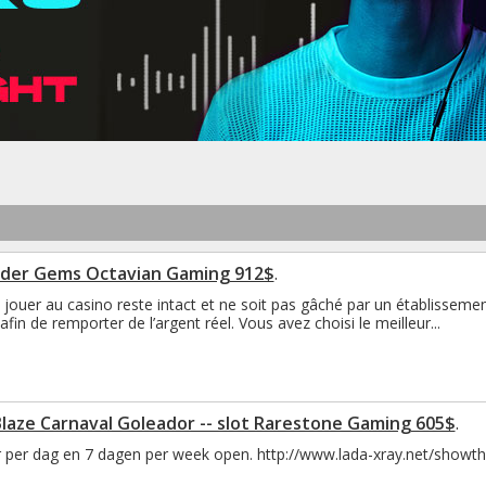
der Gems Octavian Gaming 912$
.
 jouer au casino reste intact et ne soit pas gâché par un établissemen
 afin de remporter de l’argent réel. Vous avez choisi le meilleur...
Blaze Carnaval Goleador -- slot Rarestone Gaming 605$
.
uur per dag en 7 dagen per week open. http://www.lada-xray.net/show