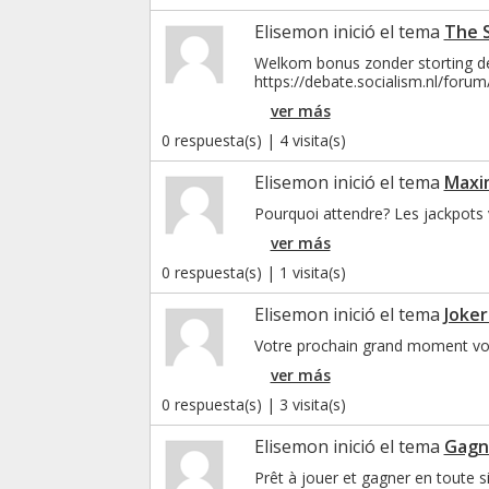
Elisemon inició el tema
The S
Welkom bonus zonder storting dez
https://debate.socialism.nl/foru
ver más
0 respuesta(s) | 4 visita(s)
Elisemon inició el tema
Maxim
Pourquoi attendre? Les jackpots 
ver más
0 respuesta(s) | 1 visita(s)
Elisemon inició el tema
Joker
Votre prochain grand moment vou
ver más
0 respuesta(s) | 3 visita(s)
Elisemon inició el tema
Gagne
Prêt à jouer et gagner en toute 