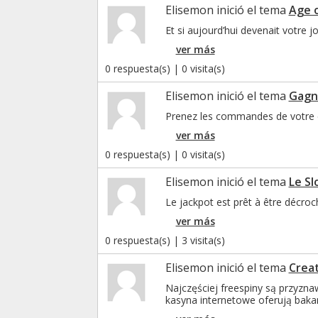
Elisemon inició el tema
Age o
Et si aujourd’hui devenait votre j
ver más
0 respuesta(s) | 0 visita(s)
Elisemon inició el tema
Gagn
Prenez les commandes de votre ch
ver más
0 respuesta(s) | 0 visita(s)
Elisemon inició el tema
Le Sl
Le jackpot est prêt à être décroc
ver más
0 respuesta(s) | 3 visita(s)
Elisemon inició el tema
Creat
Najczęściej freespiny są przyzna
kasyna internetowe oferują bakara