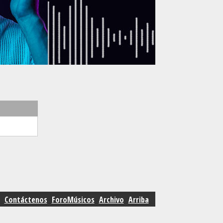
Contáctenos
ForoMúsicos
Archivo
Arriba