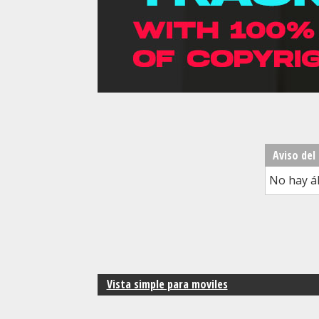
Aviso del
No hay á
Vista simple para moviles