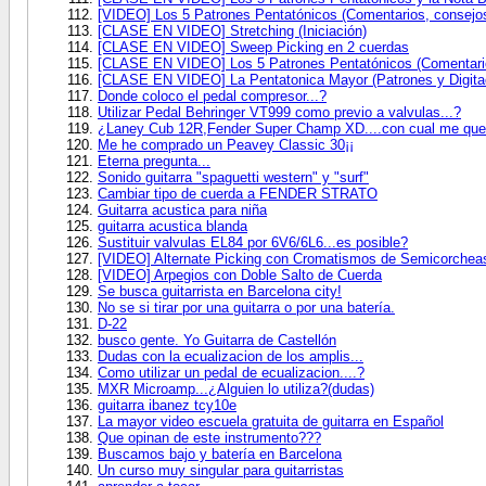
[VIDEO] Los 5 Patrones Pentatónicos (Comentarios, consejos 
[CLASE EN VIDEO] Stretching (Iniciación)
[CLASE EN VIDEO] Sweep Picking en 2 cuerdas
[CLASE EN VIDEO] Los 5 Patrones Pentatónicos (Comentarios
[CLASE EN VIDEO] La Pentatonica Mayor (Patrones y Digita
Donde coloco el pedal compresor...?
Utilizar Pedal Behringer VT999 como previo a valvulas...?
¿Laney Cub 12R,Fender Super Champ XD....con cual me qu
Me he comprado un Peavey Classic 30¡¡
Eterna pregunta...
Sonido guitarra "spaguetti western" y "surf"
Cambiar tipo de cuerda a FENDER STRATO
Guitarra acustica para niña
guitarra acustica blanda
Sustituir valvulas EL84 por 6V6/6L6...es posible?
[VIDEO] Alternate Picking con Cromatismos de Semicorchea
[VIDEO] Arpegios con Doble Salto de Cuerda
Se busca guitarrista en Barcelona city!
No se si tirar por una guitarra o por una batería.
D-22
busco gente. Yo Guitarra de Castellón
Dudas con la ecualizacion de los amplis...
Como utilizar un pedal de ecualizacion....?
MXR Microamp...¿Alguien lo utiliza?(dudas)
guitarra ibanez tcy10e
La mayor video escuela gratuita de guitarra en Español
Que opinan de este instrumento???
Buscamos bajo y batería en Barcelona
Un curso muy singular para guitarristas