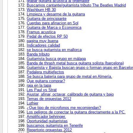
grabar guitarra acústica al ordenador
Buscamos cantante/guitarrista tributo The Beatles Madrid
Washburn HB 30
Limpieza y desarme de la guitarra
Guitarra de principiante
Cuerdas para afinacion en Sol
Guitarra de Marca o Economica
Framus acustica
Pedal de efectos RP 50
pagina muy buena
Indicadores calidad
se busca guitarrista en mallorca
Banda tributo
Guitarrista busca grupo en málaga
Banda de thrash metal busca guitarra solista (barcelona)
Guitarrista y Bajista buscan grupo o forman grupo en Barcelo
Pedalera multiefectos
Se busca batería para grupo de metal en Almería.
Que guitarra comprar?
raja en la tapa
Les Paul vs Strat
Ajustar, afinar, octavar, calibrado de guitarra y bajo
Temas de orquestas 2012
Luthier
¿Que tipo de microfonos me recomiendan?
Los peligros de conectar la guitarra directamente a la PC.
Amplificador behringer.
Oportunidad guitarristas
buscamos guitarrista en Tenerife
Repertorio orquestas 2012