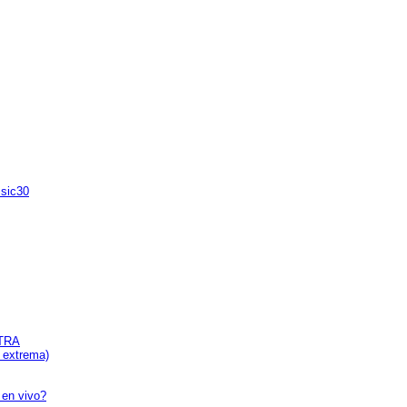
sic30
LTRA
 extrema)
 en vivo?