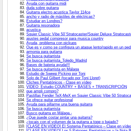
Ayuda con guitarra midi
duda sobre guitarra
Guitarra electro acustica Taylor 114ce
ancho y radio de mástiles de eléctricas?
Estudiar en Londres?
Guitarra resonadora
acustica
Squier Classic Vibe 50´Stratocaster/Squier Deluxe Stratocast
ajustes pedal compresor para musica country
Ayuda, problema con pickups
Que es y como se configura un ataque lento/rapido en un pe
armonia para guitarra
Se busca guitarrista
Se busca guitarrista_Toledo_Madrid
Bases de bateria ayuda!!!
Se busca guitarrista en Málaga
Estudio de Sweep Picking por Toni
Solo de Paul Gilbert (tocado por Toni Lloret)
Cliches Pentatónicos - Clase en vídeo
VIDEO: Estudio COUNTRY + BASES + TRANSCRIPCIÓN
que ampli compro?
Pastillas Fender TeX-MeX en Squier Classic Vibe 50 Stratoca
Se ofrece guitar profesional
Ayuda para pillarme una buena guitarra
Se busca guitarrista
Busco guitarra en Málaga.-
¿Que puede costar pintar una guitarra?
¿tocais con el volumen de la guitarra a tope o bajado?
[CLASE EN VIDEO] El Sistema Pentatónico – Clase en víde
[CLASE EN VIDEO] Los 5 Patrones Pentatónicos y la Nota B