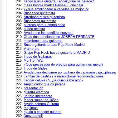
Tengo nueva guitarra Fender:¿que os parece?
mesa boogie mark I Reisseu Lone Star
¿¿que amplificador a valvulas es mejor ??
Buscando guitarrista
Afterband busca guitarrista
Buscamos guitarrista
punteos para ir empezando
busco teclista
Ayuda con las pastillas nuevas!!
Otras dos canciones de JOSEPH FERRANTE
microfonos para guitarras
Busco guitarrista para Pop-Rock Madrid
V-amp pro
Grupo Pop-Rock busca guitarrista MADRID
Tipos de Guitarras
Mu-Tron Wah
¿Qué procesador de efectos para guitarra es mejor?
Tipos de Slides
Ayuda para decidirme por guitarra de caja/semicaja...please¡
cambia de pastillas a un epiphone recomandaciones
Fender deluxe 85. ¿Alguien sabe algo?
Amplificador que os parece
presentacion
guitarra electrica
un foro interesante
fender squier sa-105ce
Ayuda compra Guitarra
requintos
ayuda a escoger guitarra
Nuevo ampli