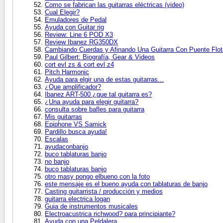
Como se fabrican las guitarras eléctricas (video)
Cual Elegir?
Emuladores de Pedal
Ayuda con Guitar rig
Review: Line 6 POD X3
Review Ibanez RG350DX
Cambiando Cuerdas y Afinando Una Guitarra Con Puente Flot
Paul Gilbert: Biografía, Gear & Videos
cort evl zs & cort evl z4
Pitch Harmonic
Ayuda para elgir una de estas guitarras...
¿Que amplificador?
Ibanez ART-500 ¿que tal guitarra es?
¿Una ayuda para elegir guitarra?
consulta sobre bafles para guitarra
Mis guitarras
Epiphone VS Samick
Pardillo busca ayuda!
Escalas
ayudaconbanjo
buco tablaturas banjo
no banjo
buco tablaturas banjo
otro masy pongo elbueno con la foto
este mensaje es el bueno ayuda con tablaturas de banjo
Casting guitarrista / producción y medios
guitarra electrica logan
Guia de instrumentos musicales
Electroacustrica richwood? para principiante?
Ayuda con una Peldalera