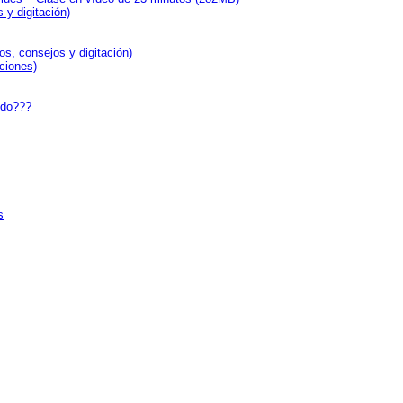
y digitación)
, consejos y digitación)
ciones)
edo???
s