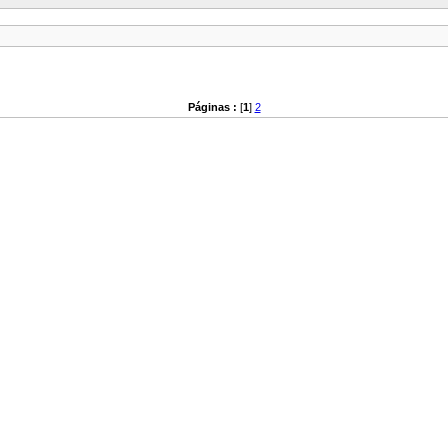
Páginas :
[
1
]
2