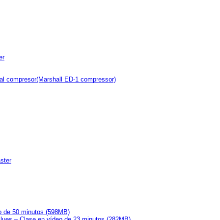
er
dal compresor(Marshall ED-1 compressor)
ster
o de 50 minutos (598MB)
lues – Clase en vídeo de 23 minutos (282MB)