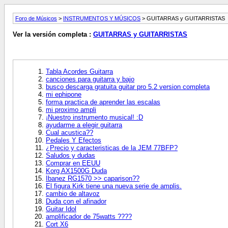
Foro de Músicos
>
INSTRUMENTOS Y MÚSICOS
> GUITARRAS y GUITARRISTAS
Ver la versión completa :
GUITARRAS y GUITARRISTAS
Tabla Acordes Guitarra
canciones para guitarra y bajo
busco descarga gratuita guitar pro 5.2 version completa
mi ephipone
forma practica de aprender las escalas
mi proximo ampli
¡Nuestro instrumento musical! :D
ayudarme a elegir guitarra
Cual acustica??
Pedales Y Efectos
¿Precio y caracteristicas de la JEM 77BFP?
Saludos y dudas
Comprar en EEUU
Korg AX1500G Duda
Ibanez RG1570 >> caparison??
El figura Kirk tiene una nueva serie de amplis.
cambio de altavoz
Duda con el afinador
Guitar Idol
amplificador de 75watts ????
Cort X6