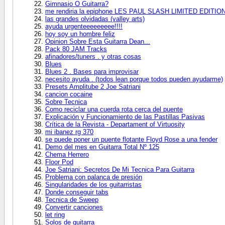
Gimnasio O Guitarra?
me rendiria la epiphone LES PAUL SLASH LIMITED EDITIO
las grandes olvidadas (valley arts)
ayuda urgenteeeeeeeee!!!!
hoy soy un hombre feliz
Opinion Sobre Esta Guitarra Dean...
Pack 80 JAM Tracks
afinadores/tuners . y otras cosas
Blues
Blues 2 . Bases para improvisar
necesito ayuda . (todos lean porque todos pueden ayudarme)
Presets Amplitube 2 Joe Satriani
cancion cocaine
Sobre Tecnica
Como reciclar una cuerda rota cerca del puente
Explicación y Funcionamiento de las Pastillas Pasivas
Crítica de la Revista - Departament of Virtuosity
mi ibanez rg 370
se puede poner un puente flotante Floyd Rose a una fender
Demo del mes en Guitarra Total Nº 125
Chema Herrero
Floor Pod
Joe Satriani: Secretos De Mi Tecnica Para Guitarra
Problema con palanca de presión
Singularidades de los guitarristas
Donde conseguir tabs
Tecnica de Sweep
Convertir canciones
let ring
Solos de guitarra