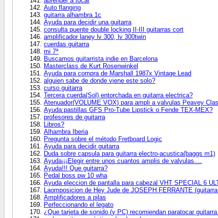
aprender a tocar
Auto flanging
guitarra alhambra 1c
Ayuda para decidir una guitarra
consulta puente double locking II-III guitarras cort
amplificador laney lv 300, lv 300twin
cuerdas guitarra
mi 7ª
Buscamos guitarrista indie en Barcelona
Masterclass de Kurt Rosenwinkel
Ayuda para compra de Marshall 1987x Vintage Lead
alguien sabe de donde viene este solo?
curso guitarra
Tercera cuerda(Sol) entorchada en guitarra electrica?
Atenuador(VOLUME VOX) para ampli a valvulas Peavey Clas
Ayuda:pastillas GFS Pro-Tube Lipstick o Fende TEX-MEX?
profesores de guitarra
Libros?
Alhambra Iberia
Pregunta sobre el método Fretboard Logic
Ayuda para decidir guitarra
Duda sobre capsula para guitarra electro-acustica(baggs m1)
Ayuda¡¡¡Elegir entre unos cuantos amplis de valvulas....
Ayuda!!! Que guitarra?
Pedal boss pw 10 wha
Ayuda eleccion de pantalla para cabezal VHT SPECIAL 6 U
Laomposicion de Hey Jude de JOSEPH FERRANTE (guitarra
Amplificadores a pilas
Perfeccionando el legato
¿Que tarjeta de sonido (y PC) recomiendan paratocar guitarra