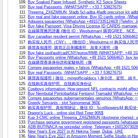
Buy Soaked Paper Infused, Synthetic K2 Spice Sheets
Buy real Passports, (WHATSAPP：+33 7 53827675)
Threema_ZX6ZM8UN, 5fadb 5cl-adba 4fadb precursor kit adb
Buy real and fake passport online, Buy ID cards online, (Wh
Adquiera pasaportes [WhatsApp +4915733512463] [Telefm: Jo
Buy fake Passport ,Visa,Driving License,ID CARDS,marriage c
在線購買雅思證書 (微信 ID：Wesbutman) 購買GREE、
Buy canadian resident permit (WhatsApp：+49 1521
购买假人民币（CNY），(微信ID：Wesbutma n) 购买假人
購買真假護照, 購買正品美國護照、加拿大護照（微
Buy fake usd/aud/cad/CNY/euros/RMB (WHATSAPP: +49 152
Buy Passports online (WhatsApp: +49 1521 5066462), buy le
在線購買香港身份證和駕駛執照（微
Compre pasaportes reales y falsos (WhatsApp: +49 1521 5066
Buy real Passports, (WHATSAPP：+33 7 53827675)
購買真假護照 ( 微信：mingofficialdocs ) 身分證、駕照
在线购买真假护照、在线购买身份证
Cowboys information: How present NFL contracts might affec
Buy Nembutal Pentobarbital,Fentanyl,Tramadol WhatsApp: 
Compre pasaportes gubernamentales genuinos [WhatsApp: +1
Greedy Servants - slot Spinomenal 360£
购买真假护照、真假驾驶证，微信 ID : Scottbowers44 购买绿卡
Dragon's Luck - online slot Red Tiger 905$
Kup 3-CMC online Threema_ZX6ZM8UN (dostępne również: 
Purchase genuine government registered passports [whatsapp
ADB-BUTINACA na sprzedaż online, Telegram +1601207302
New Year's Eve 2027 in Al Hekma Tower, Dubai, UAE
New Year's Eve 2027 in Amusing Moment Selfie Studio in H