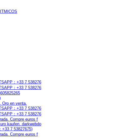
s RITMICOS
WHATSAPP：+33 7 538276
WHATSAPP：+33 7 538276
33605825265
)
. Oro en venta.
WHATSAPP：+33 7 538276
WHATSAPP：+33 7 538276
rada. Compre euros f
uro kaufen. darkwebdo
P：+33 7 53827675)
rada. Compre euros f