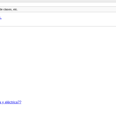
de clases, etc.
.
 y eléctrica??