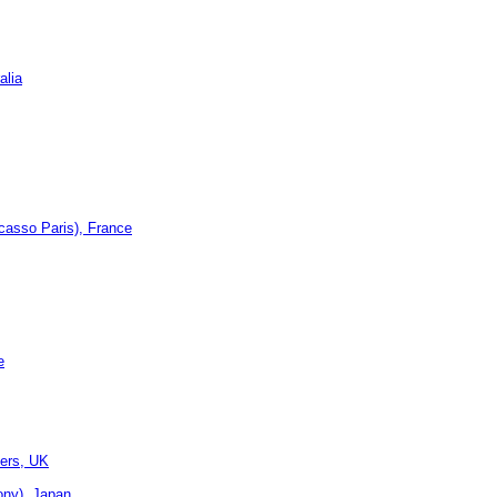
alia
asso Paris), France
e
ters, UK
ony), Japan