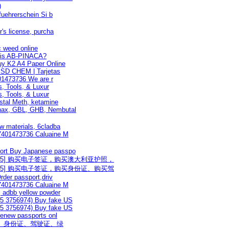
)
uehrerschein Si b
's license, purcha
 weed online
 is AB-PINACA?
y K2 A4 Paper Online
 SSD CHEM | Tarjetas
01473736 We are r
s, Tools, & Luxur
s, Tools, & Luxur
tal Meth, ketamine
nax, GBL, GHB, Nembutal
w materials, 6cladba
7401473736 Caluaine M
ort Buy Japanese passpo
ohnyj55] 购买电子签证，购买澳大利亚护照，
ohnyj55] 购买电子签证，购买身份证、购买驾
rder passport,driv
7401473736 Caluaine M
 adbb yellow powder
5 3756974) Buy fake US
5 3756974) Buy fake US
renew passports onl
国护照、身份证、驾驶证、绿