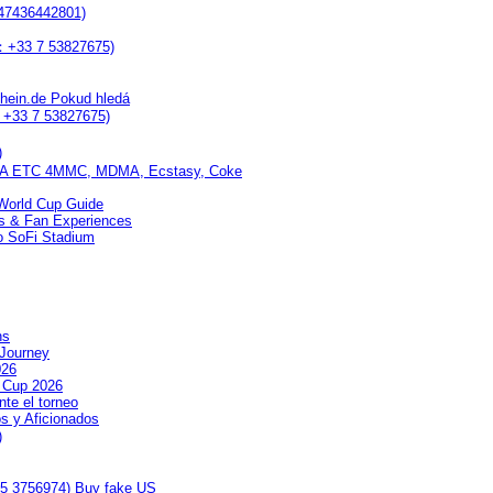
447436442801)
P：+33 7 53827675)
chein.de Pokud hledá
：+33 7 53827675)
)
 ETC 4MMC, MDMA, Ecstasy, Coke
World Cup Guide
ms & Fan Experiences
to SoFi Stadium
ns
 Journey
026
d Cup 2026
nte el torneo
os y Aficionados
)
5 3756974) Buy fake US