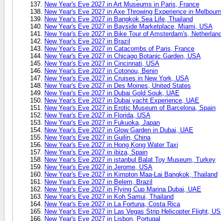
New Year's Eve 2027 in Art Museums in Paris, France
New Year's Eve 2027 in Axe Throwing Experience in Melbourne
New Year's Eve 2027 in Bangkok Sea Life, Thailand
New Year's Eve 2027 in Bayside Marketplace, Miami, USA
New Year's Eve 2027 in Bike Tour of Amsterdam's, Netherlan
New Year's Eve 2027 in Brazil
New Year's Eve 2027 in Catacombs of Paris, France
New Year's Eve 2027 in Chicago Botanic Garden, USA
New Year's Eve 2027 in Cincinnati, USA
New Year's Eve 2027 in Cotonou, Benin
New Year's Eve 2027 in Cruises in New York, USA
New Year's Eve 2027 in Des Moines, United States
New Year's Eve 2027 in Dubai Gold Souk, UAE
New Year's Eve 2027 in Dubai yacht Experience, UAE
New Year's Eve 2027 in Erotic Museum of Barcelona, Spain
New Year's Eve 2027 in Florida, USA
New Year's Eve 2027 in Fukuoka, Japan
New Year's Eve 2027 in Glow Garden in Dubai, UAE
New Year's Eve 2027 in Guilin, China
New Year's Eve 2027 in Hong Kong Water Taxi
New Year's Eve 2027 in ibiza, Spain
New Year's Eve 2027 in istanbul Balat Toy Museum, Turkey
New Year's Eve 2027 in Jerome, USA
New Year's Eve 2027 in Kimpton Maa-Lai Bangkok, Thailand
New Year's Eve 2027 in Belem, Brazil
New Year's Eve 2027 in Flying Cup Marina Dubai, UAE
New Year's Eve 2027 in Koh Samui, Thailand
New Year's Eve 2027 in La Fortuna, Costa Rica
New Year's Eve 2027 in Las Vegas Strip Helicopter Flight, U
New Year's Eve 2027 in Lisbon, Portugal