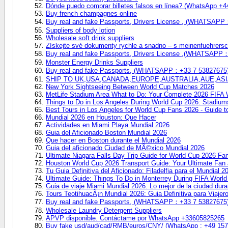
Dónde puedo comprar billetes falsos en línea? (WhatsApp +
Buy french champagnes online
Buy real and fake Passports, Drivers License , (WHATSAP
Suppliers of body lotion
Wholesale soft drink suppliers
Získejte své dokumenty rychle a snadno – s meinenfuehrers
Buy real and fake Passports, Drivers License ,(WHATSAPP
Monster Energy Drinks Suppliers
Buy real and fake Passports, (WHATSAPP：+33 7 53827675
SHIP TO UK,USA,CANADA,EUROPE,AUSTRALIA,AUE,ASIA
New York Sightseeing Between World Cup Matches 2026
MetLife Stadium Area What to Do: Your Complete 2026 FIFA 
Things to Do in Los Angeles During World Cup 2026: Stadiu
Best Tours in Los Angeles for World Cup Fans 2026 - Guide 
Mundial 2026 en Houston: Que Hacer
Actividades en Miami Playa Mundial 2026
Guia del Aficionado Boston Mundial 2026
Que hacer en Boston durante el Mundial 2026
Guia del aficionado Ciudad de MÃ©xico Mundial 2026
Ultimate Niagara Falls Day Trip Guide for World Cup 2026 Fa
Houston World Cup 2026 Transport Guide: Your Ultimate Fan
Tu Guia Definitiva del Aficionado: Filadelfia para el Mundial 2
Ultimate Guide: Things To Do in Monterrey During FIFA Worl
Guia de viaje Miami Mundial 2026: Lo mejor de la ciudad dura
Tours TeotihuacÃ¡n Mundial 2026: Guia Definitiva para Viajer
Buy real and fake Passports, (WHATSAPP：+33 7 53827675
Wholesale Laundry Detergent Suppliers
APVP disponible. Contáctame por WhatsApp +33605825265
Buy fake usd/aud/cad/RMB/euros/CNY/ (WhatsApp : +49 157