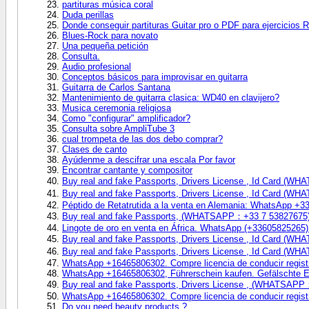
partituras música coral
Duda perillas
Donde conseguir partituras Guitar pro o PDF para ejercicio
Blues-Rock para novato
Una pequeña petición
Consulta.
Audio profesional
Conceptos básicos para improvisar en guitarra
Guitarra de Carlos Santana
Mantenimiento de guitarra clasica: WD40 en clavijero?
Musica ceremonia religiosa
Como "configurar" amplificador?
Consulta sobre AmpliTube 3
cual trompeta de las dos debo comprar?
Clases de canto
Ayúdenme a descifrar una escala Por favor
Encontrar cantante y compositor
Buy real and fake Passports, Drivers License , Id Card (
Buy real and fake Passports, Drivers License , Id Card (
Péptido de Retatrutida a la venta en Alemania: WhatsApp +
Buy real and fake Passports, (WHATSAPP：+33 7 53827675
Lingote de oro en venta en África. WhatsApp (+33605825265)
Buy real and fake Passports, Drivers License , Id Card (
Buy real and fake Passports, Drivers License , Id Card (
WhatsApp +16465806302. Compre licencia de conducir regist
WhatsApp +16465806302, Führerschein kaufen. Gefälschte E
Buy real and fake Passports, Drivers License , (WHATSAP
WhatsApp +16465806302. Compre licencia de conducir regist
Do you need beauty products ?