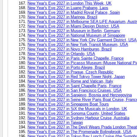
New Year's Eve 2027 in London This Week, UK
New Year's Eve 2027 in Luang Prabang, Laos
New Year's Eve 2027 in Madrid Royal Palace, Spain
New Year's Eve 2027 in Maringa, Brazil
New Year's Eve 2027 in Melbourne SEA LiFE Aquarium, Austr
New Year's Eve 2027 in Miami Design District, USA
New Year's Eve 2027 in Museum in Berlin, Germany
New Year's Eve 2027 in National Museum of Singapore
New Year's Eve 2027 in New York City Garment District, USA
New Year's Eve 2027 in New York Transit Museum, USA
New Year's Eve 2027 in Novo Hamburgo, Brazil
New Year's Eve 2027 in Orlando, USA
New Year's Eve 2027 in Paris Sainte Chapelle, France
New Year's Eve 2027 in Picasso Museum (Musee National Pic
New Year's Eve 2027 in Porto Alegre, Brazil
New Year's Eve 2027 in Prague, Czech Republic
New Year's Eve 2027 in Red Tokyo Tower Night, Japan
New Year's Eve 2027 in Rome and Vatican, Italy
New Year's Eve 2027 in Saint Chapelle Paris, France
New Year's Eve 2027 in San Francisco Cruises, USA
New Year's Eve 2027 in Sarajevo, Bosnia and Herzegovina
New Year's Eve 2027 in Seine River Paris Boat Cruise, Franc
New Year's Eve 2027 in Singapore Boat Tours
New Year's Eve 2027 in SiX the Musicals in London, UK
New Year's Eve 2027 in Sonoma County, United States
New Year's Eve 2027 in Sydney Harbour Cruise, Australia
New Year's Eve 2027 in Taiwan
New Year's Eve 2027 in The Devil Wears Prada London Thea
New Year's Eve 2027 in The Promenade Bolingbrook, USA
New Year's Eve 2027 in Tokyo Bay Lunch Cruise (the Symph