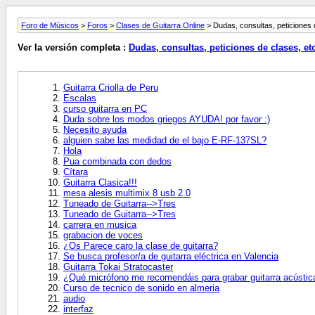
Foro de Músicos
>
Foros
>
Clases de Guitarra Online
> Dudas, consultas, peticiones 
Ver la versión completa :
Dudas, consultas, peticiones de clases, etc
Guitarra Criolla de Peru
Escalas
curso guitarra en PC
Duda sobre los modos griegos AYUDA! por favor :)
Necesito ayuda
alguien sabe las medidad de el bajo E-RF-137SL?
Hola
Pua combinada con dedos
Cítara
Guitarra Clasica!!!
mesa alesis multimix 8 usb 2.0
Tuneado de Guitarra-->Tres
Tuneado de Guitarra-->Tres
carrera en musica
grabacion de voces
¿Os Parece caro la clase de guitarra?
Se busca profesor/a de guitarra eléctrica en Valencia
Guitarra Tokai Stratocaster
¿Qué micrófono me recomendáis para grabar guitarra acústica
Curso de tecnico de sonido en almeria
audio
interfaz