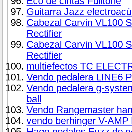
Eco de cintas Fulltone
Guitarra Jazz electroacú
Cabezal Carvin VL100 S
Rectifier
Cabezal Carvin VL100 S
Rectifier
multiefectos TC ELE
Vendo pedalera LINE6 
Vendo pedalera g-system
ball
Vendo Rangemaster ha
vendo berhinger V-AMP 
Hago pedales Fuzz de g