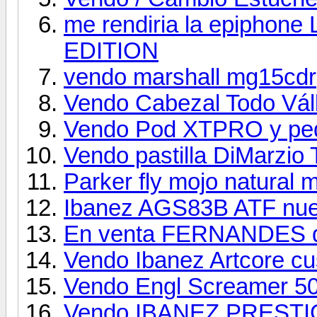
me rendiria la epipho
EDITION
vendo marshall mg15cdr
Vendo Cabezal Todo Vá
Vendo Pod XTPRO y ped
Vendo pastilla DiMarzio
Parker fly mojo natural
Ibanez AGS83B ATF nue
En venta FERNANDES de
Vendo Ibanez Artcore c
Vendo Engl Screamer 5
Vendo IBANEZ PREST