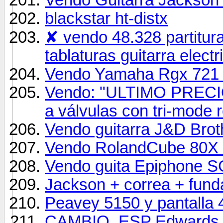
blackstar ht-distx
✘ vendo 48.328 partitura
tablaturas guitarra electr
Vendo Yamaha Rgx 721 f
Vendo: "ULTIMO PRECI
a válvulas con tri-mode re
Vendo guitarra J&D Brot
Vendo RolandCube 80X e
Vendo guita Epiphone S
Jackson + correa + fund
Peavey 5150 y pantalla 
CAMBIO, ESP Edwards