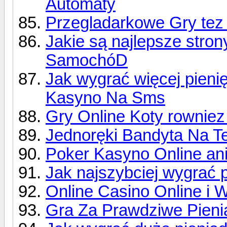
Automaty
Przegladarkowe Gry tez
Jakie są najlepsze stro
SamochóD
Jak wygrać więcej pieni
Kasyno Na Sms
Gry Online Koty rowniez
Jednoręki Bandyta Na Te
Poker Kasyno Online an
Jak najszybciej wygrać 
Online Casino Online i
Gra Za Prawdziwe Pienia