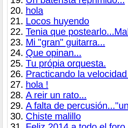
hola
Locos huyendo
Tenia que postearlo...Mak
Mi "gran" guitarra...
Que opinan...
Tu própia orquesta.
Practicando la velocidad 
hola !
A reir un rato...
A falta de percusión..."un
Chiste malillo
Feliz 2014 a todo el foro.