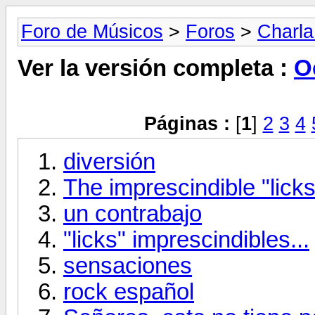
Foro de Músicos
>
Foros
>
Charla
Ver la versión completa :
O
Páginas :
[
1
]
2
3
4
diversión
The imprescindible "licks
un contrabajo
"licks" imprescindibles...
sensaciones
rock español