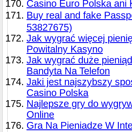
Casino Euro Polska ani 
Buy real and fake Pas
53827675)
Jak wygrać więcej pien
Powitalny Kasyno
Jak wygrać duże pieniąd
Bandyta Na Telefon
Jaki jest najszybszy spo
Casino Polska
Najlepsze gry do wygryw
Online
Gra Na Pieniadze W Inte