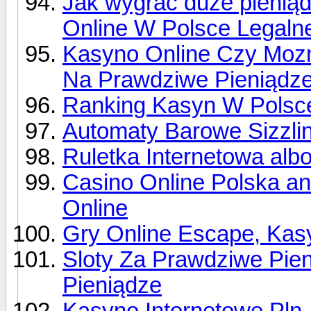
Jak wygrać duże pienią
Online W Polsce Legaln
Kasyno Online Czy Mozn
Na Prawdziwe Pieniądz
Ranking Kasyn W Polsce
Automaty Barowe Sizzli
Ruletka Internetowa alb
Casino Online Polska a
Online
Gry Online Escape, Kas
Sloty Za Prawdziwe Pien
Pieniądze
Kasyno Internetowe Pln