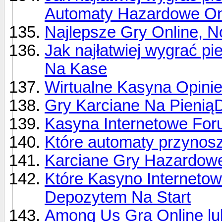
Automaty Hazardowe On
Najlepsze Gry Online, 
Jak najłatwiej wygrać pi
Na Kase
Wirtualne Kasyna Opini
Gry Karciane Na PieniąD
Kasyna Internetowe Foru
Które automaty przynos
Karciane Gry Hazardowe
Które Kasyno Internetow
Depozytem Na Start
Among Us Gra Online lu