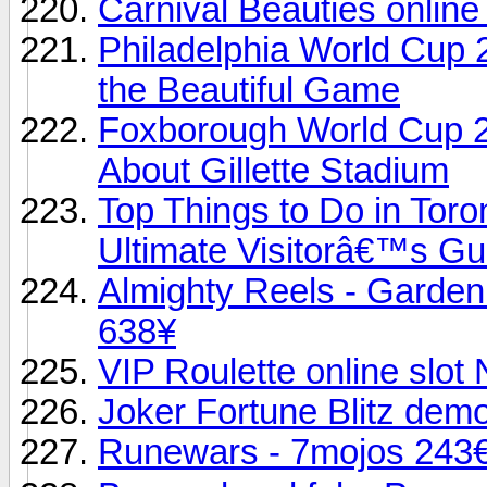
Carnival Beauties onlin
Philadelphia World Cup 
the Beautiful Game
Foxborough World Cup 2
About Gillette Stadium
Top Things to Do in Tor
Ultimate Visitorâ€™s Gu
Almighty Reels - Garden
638¥
VIP Roulette online slot
Joker Fortune Blitz de
Runewars - 7mojos 243