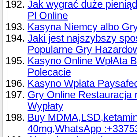
Jak wygrać duże pienią
Pl Online
Kasyna Niemcy albo Gry
Jaki jest najszybszy sp
Popularne Gry Hazardo
Kasyno Online WpłAta Bl
Polecacie
Kasyno Wpłata Paysafec
Gry Online Restauracja
Wypłaty
Buy MDMA,LSD,ketamin
40mg,WhatsApp :+3375