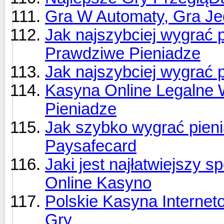
Gra W Automaty, Gra Je
Jak najszybciej wygrać 
Prawdziwe Pieniadze
Jak najszybciej wygrać 
Kasyna Online Legalne 
Pieniadze
Jak szybko wygrać pien
Paysafecard
Jaki jest najłatwiejszy 
Online Kasyno
Polskie Kasyna Interne
Gry