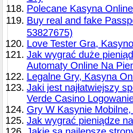
Polecane Kasyna Online
Buy real and fake Pas
53827675)
Love Tester Gra, Kasyn
Jak wygrać duże pieniąd
Automaty Online Na Pie
Legalne Gry, Kasyna On
Jaki jest najłatwiejszy 
Verde Casino Logowani
Gry W Kasynie Mobilne,
Jak wygrać pieniądze na
Jakie są najlepsze stro