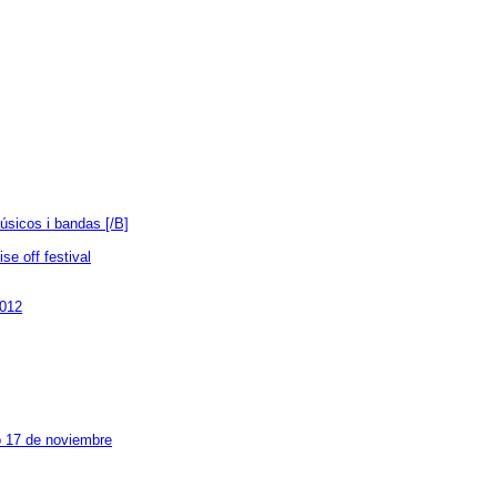
úsicos i bandas [/B]
e off festival
2012
o 17 de noviembre