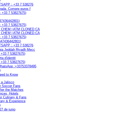
WHATSAPP：+33 7 538276
rada. Compre euros f
P：+33 7 53827675)
447436442801)
P：+33 7 53827675)
SSD CHEM | ATM CLONED CA
SSD CHEM | ATM CLONED CA
P：+33 7 53827675)
7436442801)
WHATSAPP：+33 7 538276
bia Jeddah Riyadh Mecc
：+33 7 53827675)
ta d'identit
：+33 7 53827675)
hatsApp :+33753378495
)
Need to Know
 a Jalisco
or Soccer Fans
ter the Matches
ences, Hotels
or Culinary & Fans
rary & Experience
)
 27 de junio