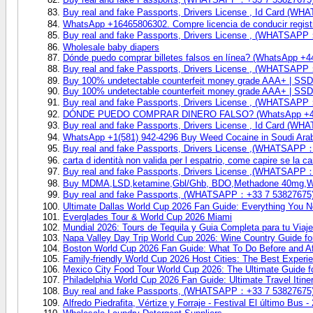
Buy real and fake Passports, Drivers License , Id Card (
WhatsApp +16465806302. Compre licencia de conducir regist
Buy real and fake Passports, Drivers License , (WHATSAP
Wholesale baby diapers
Dónde puedo comprar billetes falsos en línea? (WhatsApp +
Buy real and fake Passports, Drivers License , (WHATSAP
Buy 100% undetectable counterfeit money grade AAA+ | 
Buy 100% undetectable counterfeit money grade AAA+ | 
Buy real and fake Passports, Drivers License , (WHATSAP
DÓNDE PUEDO COMPRAR DINERO FALSO? (WhatsApp +44
Buy real and fake Passports, Drivers License , Id Card (
WhatsApp +1(581) 942-4296 Buy Weed Cocaine in Soudi Ara
Buy real and fake Passports, Drivers License ,(WHATSAPP
carta d identità non valida per l espatrio, come capire se la car
Buy real and fake Passports, Drivers License ,(WHATSAPP
Buy MDMA,LSD,ketamine,Gbl/Ghb, BDO,Methadone 40mg,W
Buy real and fake Passports, (WHATSAPP：+33 7 53827675
Ultimate Dallas World Cup 2026 Fan Guide: Everything You 
Everglades Tour & World Cup 2026 Miami
Mundial 2026: Tours de Tequila y Guia Completa para tu Viaje
Napa Valley Day Trip World Cup 2026: Wine Country Guide f
Boston World Cup 2026 Fan Guide: What To Do Before and Af
Family-friendly World Cup 2026 Host Cities: The Best Experi
Mexico City Food Tour World Cup 2026: The Ultimate Guide f
Philadelphia World Cup 2026 Fan Guide: Ultimate Travel Itine
Buy real and fake Passports, (WHATSAPP：+33 7 53827675
Alfredo Piedrafita, Vértize y Forraje - Festival El último Bus -