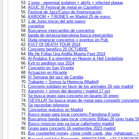
1 junio - perennial isolation + abÿfs + infected plague
AGUC III Festival de metal en Castellón!!
Festival de Jazz/Curso de Improvisación
KABOOM + T-BONES en Madrid 25 de mayo.
1 de Junio rincon del arte nuevo
cociertos
Buscamos intercambio de conciertos
banda de terrassa-barcelona busca intercambio
Duda organizar conciertos y eventos en Pub.
KVLT Of DEATH TOUR 2014
Concierto benéfico 25 OCTUBRE
Me He Follao Una Ardilla Muerta Fest 2014
Al-Ándalus 6 a ptiembre en Heaven & Hell Cerdañola
Kvlt to perdition tour 2014
Concierto en San Vicente
Actuacion en Alicante
III Semana del jazz de Candás
Trabante + Somos la Herencia (Madrid)
Concierto solidario en favor de los animales 26 sep madrid
Aanomm + simon del desierto / madrid 17 oct
Se busca grupo para concierto en lasarte-16 enero
[SEVILLA] Se busca grupo de metal para compartir concierto
Se necesitan teloneros
Conciertos gratuitos en Madrid
Busco grupo para tocar concierto Pamplona 8 junio
Buscamos banda para tocar concierto Bilbao 28 junio (sala 
Busco músicos pop xa tocar calle/metro madrid
Grupo para concierto 16 septiembre 2023 madrid
Buy counterfeit money, clone credit cards, gbp, (whatsapp：
Buy real and fake Passports, (WHATSAPP：+33 7 53827675