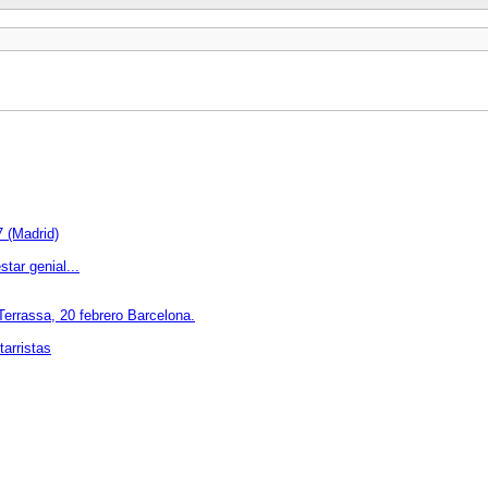
(Madrid)
ar genial...
errassa, 20 febrero Barcelona.
arristas