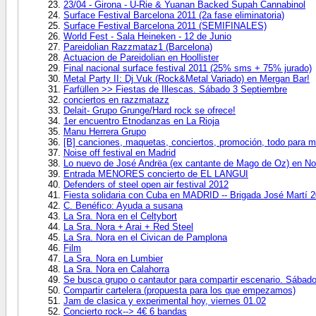
23/04 - Girona - U-Rie & Yuanan Backed Supah Cannabinol
Surface Festival Barcelona 2011 (2a fase eliminatoria)
Surface Festival Barcelona 2011 (SEMIFINALES)
World Fest - Sala Heineken - 12 de Junio
Pareidolian Razzmataz1 (Barcelona)
Actuacion de Pareidolian en Hoollister
Final nacional surface festival 2011 (25% sms + 75% jurado)
Metal Party II: Dj Vuk (Rock&Metal Variado) en Mergan Bar!
Farfüllen >> Fiestas de Illescas. Sábado 3 Septiembre
conciertos en razzmatazz
Delait- Grupo Grunge/Hard rock se ofrece!
1er encuentro Etnodanzas en La Rioja
Manu Herrera Grupo
[B] canciones, maquetas, conciertos, promoción, todo para m
Noise off festival en Madrid
Lo nuevo de José Andrëa (ex cantante de Mago de Oz) en Nois
Entrada MENORES concierto de EL LANGUI
Defenders of steel open air festival 2012
Fiesta solidaria con Cuba en MADRID -- Brigada José Martí 
C. Benéfico: Ayuda a susana
La Sra. Nora en el Celtybort
La Sra. Nora + Arai + Red Steel
La Sra. Nora en el Civican de Pamplona
Film
La Sra. Nora en Lumbier
La Sra. Nora en Calahorra
Se busca grupo o cantautor para compartir escenario. Sábad
Compartir cartelera (propuesta para los que empezamos)
Jam de clasica y experimental hoy, viernes 01.02
Concierto rock--> 4€ 6 bandas