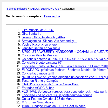
Foro de Músicos
>
TABLÓN DE ANUNCIOS
> Conciertos
Ver la versión completa :
Conciertos
Gira mundial de AC/DC
Gira Satriani .
Saxon, Obús, Avalanch y Atlas
Stravaganzza, Skizoo, Ars Armandi y +
Vuelve Racer X en enero!
Jennifer Batten en Valencia
8/7/09: STRAWBERRY HARDCORE + OGHAM en GRUTA 77 
Concurso Vive la Música
Os habeis enterao dl PRO STUDIO SERIES 2009???? Va a est
Concierto tributo santana 70'
Concierto Tibuto Santana 70's. Sala Clamores. 11 Enero 2010
ELDORADO, próximas fechas: 13 febrero Madrid, 19 febrero T
Conciertazo movistar!!!
NOTICIA Love of Lesbian organiza un concierto con 1.999 guit
Tocar en Ritmo y Compás
GRATIS concierto de Spacio Cover Band
Entradas AC/DC Bilbao
FESTIVAL-Se buscan grupos para concierto rock metal punk
Concierto kdd brucera 13/08 pontedeume-a coruña
Guitar Fest en Oviedo el 25 de Marzo
M.S.B. en Guadalajara
16/04 - Reggae Invasion #1 - La Griot (Madrid)