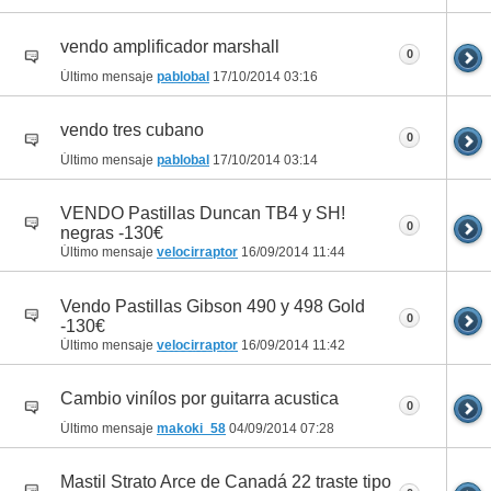
vendo amplificador marshall
0
Último mensaje
pablobal
17/10/2014
03:16
vendo tres cubano
0
Último mensaje
pablobal
17/10/2014
03:14
VENDO Pastillas Duncan TB4 y SH!
0
negras -130€
Último mensaje
velocirraptor
16/09/2014
11:44
Vendo Pastillas Gibson 490 y 498 Gold
0
-130€
Último mensaje
velocirraptor
16/09/2014
11:42
Cambio vinílos por guitarra acustica
0
Último mensaje
makoki_58
04/09/2014
07:28
Mastil Strato Arce de Canadá 22 traste tipo