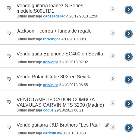
Vendo guitarra Ibanez S Series
2
modelo:S09LTD1
Último mensaje
cabezaderadio
28/12/2013
12:50
Jackson + correa + funda de regalo
0
Último mensaje
thrashgo
04/11/2013
08:31
Vendo guita Epiphone SG400 en Sevilla
0
Último mensaje
aelvictor
31/10/2013
07:02
Vendo RolandCube 80X en Sevilla
0
Último mensaje
aelvictor
31/10/2013
06:55
VENDO AMPLIFICADOR COMBO A
2
VALVULAS CARVIN MTS 3200 (Madrid)
Último mensaje
coque
29/10/2013
08:21
Vendo guitarra J&D Brothers "Les Paul"
0
Último mensaje
darksin
09/10/2013
10:53