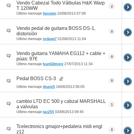
Vendo Cabezal Todo Válbulas H&K Warp
2
T 120WW
Último mensaje
havaian
10/08/2013
07:06
Vendo pedal de guitarra BOSS DS-1,
0
distorsión
Último mensaje
ordago7
01/08/2013
11:04
Vendo guitarra YAMAHA EG112 + cable +
0
púas: 97€
Último mensaje
IvanGilmore
27/07/2013
11:34
Pedal BOSS CS-3
0
Último mensaje
dsanz5
18/06/2013
06:05
cambio LTD EC 500 y cabzal MARSHALL
1
a valvulas
Último mensaje
taz255
03/06/2013
09:45
Tcelectronics gmajor+pedalera midi engl
0
z12