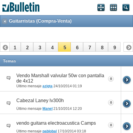
Guitarristas (Compra-Venta)
1
2
3
4
5
6
7
8
9
Temas
Vendo Marshall valvular 50w con pantalla
0
de 4x12
Último mensaje
azigta
24/10/2014
01:19
Cabezal Laney lv300h
0
Último mensaje
Manel
21/10/2014
12:20
vendo guitarra electroacustica Camps
0
Último mensaje
pablobal
17/10/2014
03:18