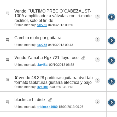
Vendo: "ULTIMO PRECIO"CABEZAL ST-
100A amplificador a válvulas con tri-mode
0
rectifier, solo el fin de
Último mensaje
taz255
04/10/2013
09:50
Cambio moto por guitarra.
3
Último mensaje
taz255
04/10/2013
09:43
Vendo Yamaha Rgx 721 floyd rose
0
Último mensaje
JaviSal
02/10/2013
06:58
✘ vendo 48.328 partituras guitarra-dvd-tab
0
formato tablaturas guitarra electrica y bajo
Último mensaje
liveline
29/09/2013
01:41
blackstar ht-distx
0
Último mensaje
triplexxx1980
15/09/2013
09:26