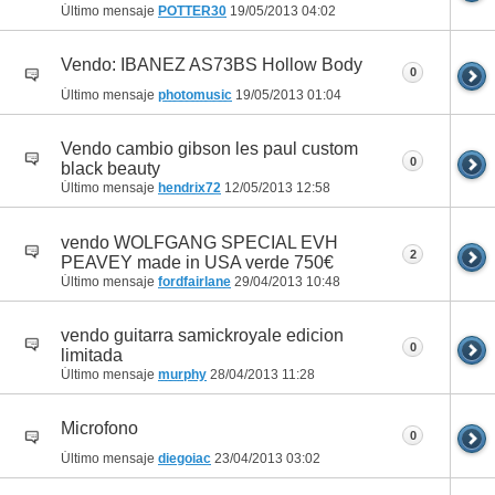
Último mensaje
POTTER30
19/05/2013
04:02
Vendo: IBANEZ AS73BS Hollow Body
0
Último mensaje
photomusic
19/05/2013
01:04
Vendo cambio gibson les paul custom
0
black beauty
Último mensaje
hendrix72
12/05/2013
12:58
vendo WOLFGANG SPECIAL EVH
2
PEAVEY made in USA verde 750€
Último mensaje
fordfairlane
29/04/2013
10:48
vendo guitarra samickroyale edicion
0
limitada
Último mensaje
murphy
28/04/2013
11:28
Microfono
0
Último mensaje
diegoiac
23/04/2013
03:02