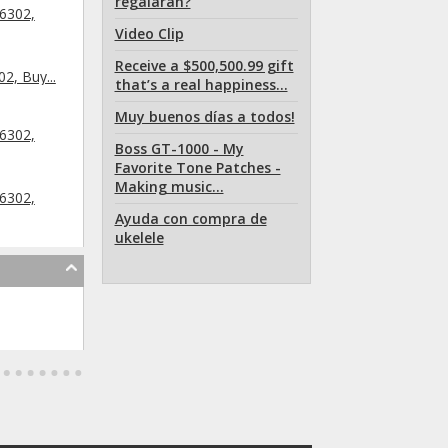
regalaran?
6302,
Video Clip
Receive a $500,500.99 gift
, Buy...
that’s a real happiness...
Muy buenos días a todos!
6302,
Boss GT-1000 - My
Favorite Tone Patches -
Making music...
6302,
Ayuda con compra de
ukelele