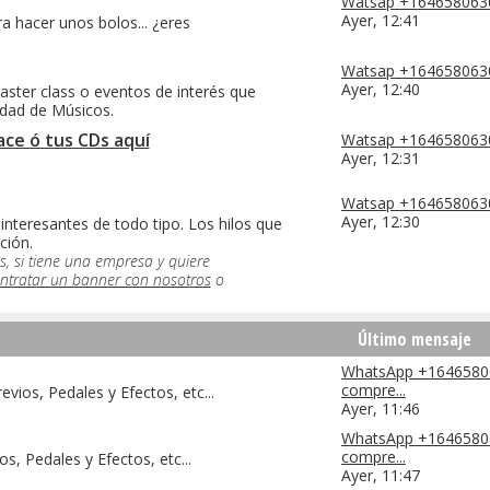
Watsap +16465806302
Ayer,
12:41
 hacer unos bolos... ¿eres
Watsap +16465806302
Ayer,
12:40
aster class o eventos de interés que
idad de Músicos.
ce ó tus CDs aquí
Watsap +16465806302
Ayer,
12:31
Watsap +16465806302
Ayer,
12:30
nteresantes de todo tipo. Los hilos que
ción.
, si tiene una empresa y quiere
ntratar un banner con nosotros
o
Último mensaje
WhatsApp +1646580
compre...
evios, Pedales y Efectos, etc...
Ayer,
11:46
WhatsApp +1646580
compre...
s, Pedales y Efectos, etc...
Ayer,
11:47