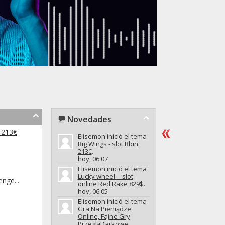
Novedades
n 213€
Elisemon inició el tema
Big Wings - slot Bbin
213€
.
hoy,
06:07
Elisemon inició el tema
Lucky wheel -- slot
enge...
online Red Rake 829$
.
hoy,
06:05
Elisemon inició el tema
Gra Na Pieniądze
Online, Fajne Gry
PrzegląDarkowe