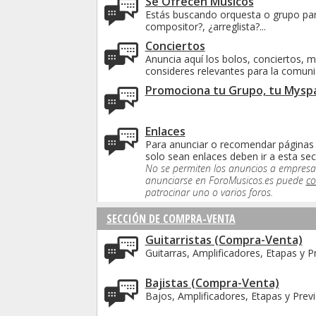
Se Ofrecen Músicos
Estás buscando orquesta o grupo para
compositor?, ¿arreglista?...
Conciertos
Anuncia aquí los bolos, conciertos, m
consideres relevantes para la comun
Promociona tu Grupo, tu Myspa
Enlaces
Para anunciar o recomendar páginas i
solo sean enlaces deben ir a esta sec
No se permiten los anuncios a empresas
anunciarse en ForoMusicos.es puede
co
patrocinar uno o varios foros.
SECCIÓN DE COMPRA-VENTA
Guitarristas (Compra-Venta)
Guitarras, Amplificadores, Etapas y Pr
Bajistas (Compra-Venta)
Bajos, Amplificadores, Etapas y Previo