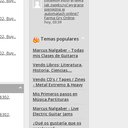
, Buy...
Elisemon inició el tema
Jak zwiększyć wygrane
pieniężne w
automatach online?
Farma Gry Online
.
, Buy...
hoy,
03:39
, Buy...
Temas populares
Marcus Nalgaber - Todas
, Buy...
mis Clases de Guitarra
Vendo Libros; Literatura,
Historia, Ciencias,...
Vendo CD’s / Tapes / Zines
- Metal Extremo & Heavy
Mis Primeros pasos en
6302,
Música.Partituras
Marcus Nalgaber - Live
Electric Guitar Jams
6302,
¿Qué os gustaría que os