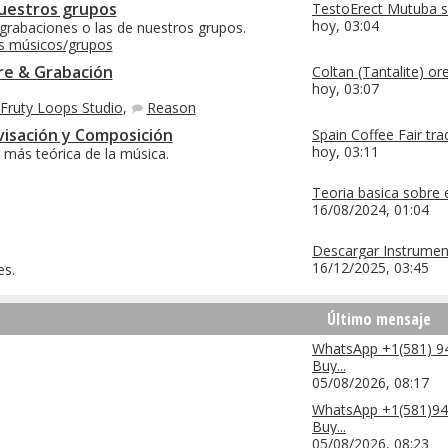
uestros grupos
TestoErect Mutuba se
hoy,
03:04
grabaciones o las de nuestros grupos.
os músicos/grupos
re & Grabación
Coltan (Tantalite) ore.
hoy,
03:07
Fruty Loops Studio
,
Reason
visación y Composición
Spain Coffee Fair trad
hoy,
03:11
 más teórica de la música.
Teoria basica sobre 
16/08/2024,
01:04
Descargar Instrument
16/12/2025,
03:45
es.
Último mensaje
WhatsApp +1(581) 9
Buy...
05/08/2026,
08:17
WhatsApp +1(581)94
Buy...
05/08/2026,
08:23