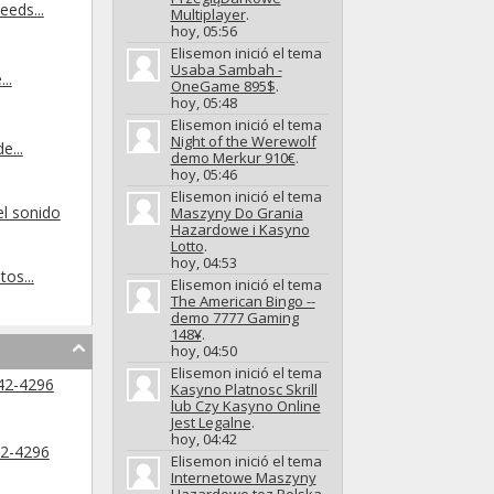
eds...
Multiplayer
.
hoy,
05:56
Elisemon inició el tema
Usaba Sambah -
..
OneGame 895$
.
hoy,
05:48
Elisemon inició el tema
Night of the Werewolf
e...
demo Merkur 910€
.
hoy,
05:46
Elisemon inició el tema
el sonido
Maszyny Do Grania
Hazardowe i Kasyno
Lotto
.
hoy,
04:53
os...
Elisemon inició el tema
The American Bingo --
demo 7777 Gaming
148¥
.
hoy,
04:50
Elisemon inició el tema
42-4296
Kasyno Platnosc Skrill
lub Czy Kasyno Online
Jest Legalne
.
hoy,
04:42
2-4296
Elisemon inició el tema
Internetowe Maszyny