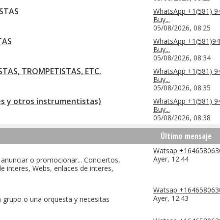
ISTAS
WhatsApp +1(581) 9
Buy...
05/08/2026,
08:25
TAS
WhatsApp +1(581)94
Buy...
05/08/2026,
08:34
STAS, TROMPETISTAS, ETC.
WhatsApp +1(581) 9
Buy...
05/08/2026,
08:35
 y otros instrumentistas)
WhatsApp +1(581) 9
Buy...
05/08/2026,
08:38
Último mensaje
Watsap +16465806302
Ayer,
12:44
 anunciar o promocionar... Conciertos,
de interes, Webs, enlaces de interes,
Watsap +16465806302
Ayer,
12:43
n grupo o una orquesta y necesitas