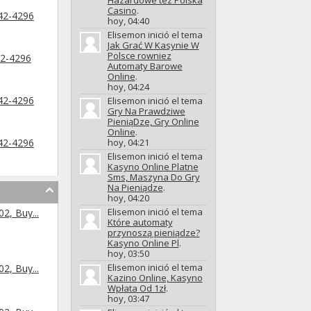
Hazardowe tez Polska
Casino
.
42-4296
hoy,
04:40
Elisemon inició el tema
Jak Grać W Kasynie W
Polsce rowniez
2-4296
Automaty Barowe
Online
.
hoy,
04:24
42-4296
Elisemon inició el tema
Gry Na Prawdziwe
PieniąDze, Gry Online
Online
.
42-4296
hoy,
04:21
Elisemon inició el tema
Kasyno Online Platne
Sms, Maszyna Do Gry
Na Pieniądze
.
hoy,
04:20
Elisemon inició el tema
, Buy...
Które automaty
przynoszą pieniądze?
Kasyno Online Pl
.
hoy,
03:50
Elisemon inició el tema
, Buy...
Kazino Online, Kasyno
Wpłata Od 1zł
.
hoy,
03:47