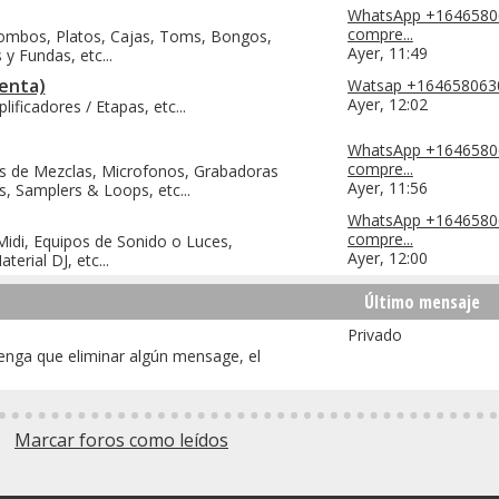
WhatsApp +1646580
compre...
 Bombos, Platos, Cajas, Toms, Bongos,
Ayer,
11:49
y Fundas, etc...
Venta)
Watsap +16465806302
Ayer,
12:02
ificadores / Etapas, etc...
WhatsApp +1646580
compre...
as de Mezclas, Microfonos, Grabadoras
Ayer,
11:56
s, Samplers & Loops, etc...
WhatsApp +1646580
compre...
idi, Equipos de Sonido o Luces,
Ayer,
12:00
rial DJ, etc...
Último mensaje
Privado
enga que eliminar algún mensage, el
Marcar foros como leídos