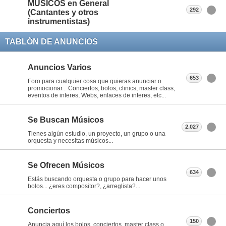
MÚSICOS en General
292
(Cantantes y otros
instrumentistas)
TABLÓN DE ANUNCIOS
Anuncios Varios
653
Foro para cualquier cosa que quieras anunciar o
promocionar... Conciertos, bolos, clinics, master class,
eventos de interes, Webs, enlaces de interes, etc...
Se Buscan Músicos
2.027
Tienes algún estudio, un proyecto, un grupo o una
orquesta y necesitas músicos...
Se Ofrecen Músicos
634
Estás buscando orquesta o grupo para hacer unos
bolos... ¿eres compositor?, ¿arreglista?...
Conciertos
150
Anuncia aquí los bolos, conciertos, master class o