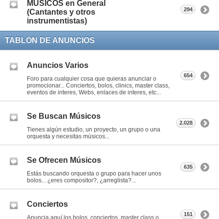
MÚSICOS en General
294
(Cantantes y otros
instrumentistas)
TABLÓN DE ANUNCIOS
Anuncios Varios
654
Foro para cualquier cosa que quieras anunciar o
promocionar... Conciertos, bolos, clinics, master class,
eventos de interes, Webs, enlaces de interes, etc...
Se Buscan Músicos
2.028
Tienes algún estudio, un proyecto, un grupo o una
orquesta y necesitas músicos...
Se Ofrecen Músicos
635
Estás buscando orquesta o grupo para hacer unos
bolos... ¿eres compositor?, ¿arreglista?...
Conciertos
151
Anuncia aquí los bolos, conciertos, master class o