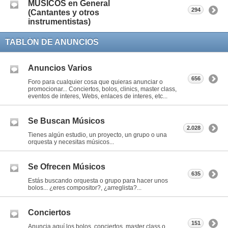
MÚSICOS en General
294
(Cantantes y otros
instrumentistas)
TABLÓN DE ANUNCIOS
Anuncios Varios
656
Foro para cualquier cosa que quieras anunciar o
promocionar... Conciertos, bolos, clinics, master class,
eventos de interes, Webs, enlaces de interes, etc...
Se Buscan Músicos
2.028
Tienes algún estudio, un proyecto, un grupo o una
orquesta y necesitas músicos...
Se Ofrecen Músicos
635
Estás buscando orquesta o grupo para hacer unos
bolos... ¿eres compositor?, ¿arreglista?...
Conciertos
151
Anuncia aquí los bolos, conciertos, master class o