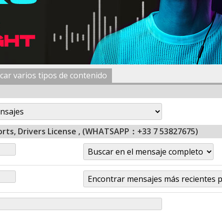
car varios tipos de contenido
ports, Drivers License , (WHATSAPP：+33 7 53827675)