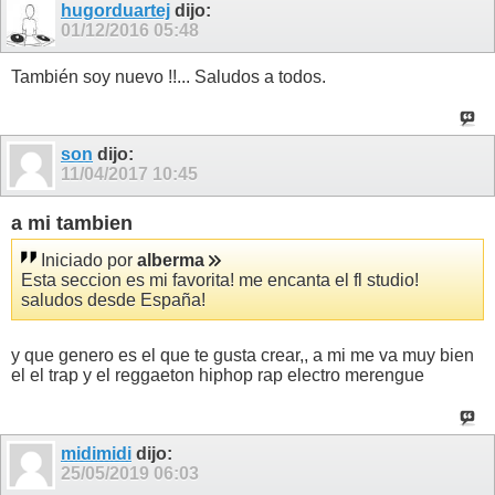
hugorduartej
dijo:
01/12/2016
05:48
También soy nuevo !!... Saludos a todos.
son
dijo:
11/04/2017
10:45
a mi tambien
Iniciado por
alberma
Esta seccion es mi favorita! me encanta el fl studio!
saludos desde España!
y que genero es el que te gusta crear,, a mi me va muy bien
el el trap y el reggaeton hiphop rap electro merengue
midimidi
dijo:
25/05/2019
06:03