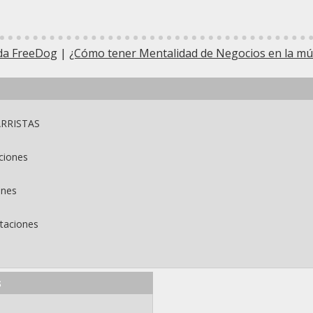
da FreeDog
|
¿Cómo tener Mentalidad de Negocios en la mú
ARRISTAS
ciones
ones
ntaciones
s