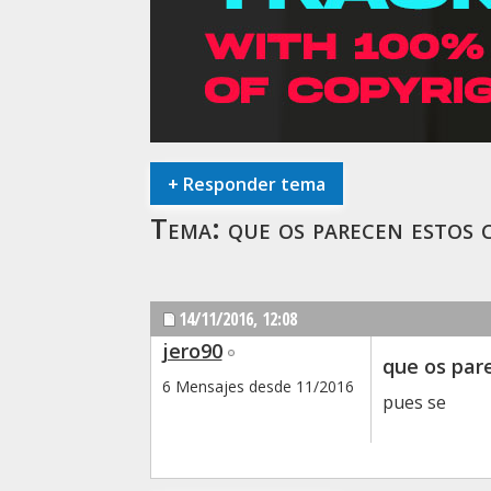
+
Responder tema
Tema:
que os parecen estos 
14/11/2016,
12:08
jero90
que os par
6 Mensajes desde 11/2016
pues se