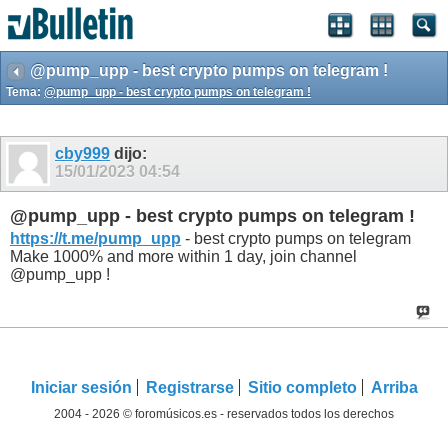
@pump_upp - best crypto pumps on telegram !
Tema:
@pump_upp - best crypto pumps on telegram !
cby999
dijo:
15/01/2023
04:54
@pump_upp - best crypto pumps on telegram !
https://t.me/pump_upp
- best crypto pumps on telegram
Make 1000% and more within 1 day, join channel
@pump_upp !
Iniciar sesión
Registrarse
Sitio completo
Arriba
2004 - 2026 © foromúsicos.es - reservados todos los derechos