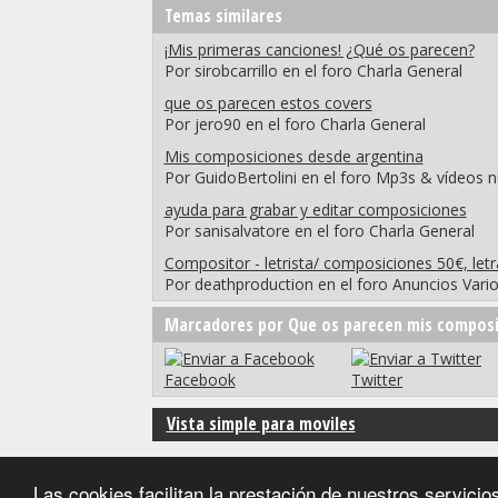
Temas similares
¡Mis primeras canciones! ¿Qué os parecen?
Por sirobcarrillo en el foro Charla General
que os parecen estos covers
Por jero90 en el foro Charla General
Mis composiciones desde argentina
Por GuidoBertolini en el foro Mp3s & vídeos 
ayuda para grabar y editar composiciones
Por sanisalvatore en el foro Charla General
Compositor - letrista/ composiciones 50€, let
Por deathproduction en el foro Anuncios Vari
Marcadores por Que os parecen mis composi
Facebook
Twitter
Vista simple para moviles
Las cookies facilitan la prestación de nuestros servic