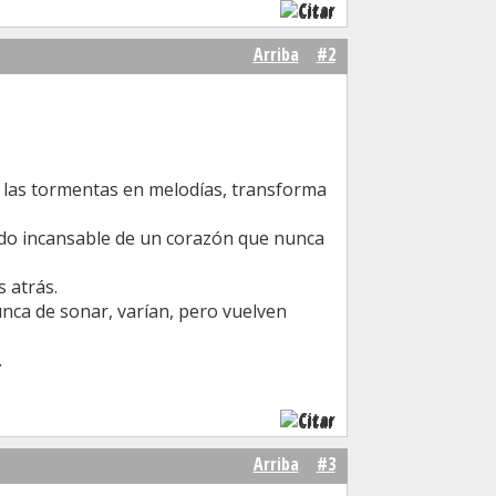
Citar
Arriba
#2
te las tormentas en melodías, transforma
latido incansable de un corazón que nunca
 atrás.
unca de sonar, varían, pero vuelven
.
Citar
Arriba
#3