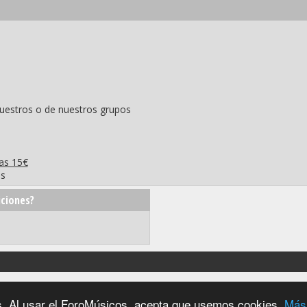
nuestros o de nuestros grupos
ras 15€
os
ciones?
2004 - 2026 © foromúsicos.es - reservados todos los derechos
ios. Al usar el ForoMúsicos, acepta que usemos cookies.
Más