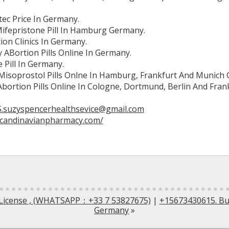
ec Price In Germany.
fepristone Pill In Hamburg Germany.
ion Clinics In Germany.
 ABortion Pills Online In Germany.
 Pill In Germany.
isoprostol Pills Onlne In Hamburg, Frankfurt And Munich
Abortion Pills Online In Cologne, Dortmund, Berlin And Fra
.suzyspencerhealthsevice@gmail.com
scandinavianpharmacy.com/
s License , (WHATSAPP：+33 7 53827675)
|
+15673430615. Buy
Germany
»