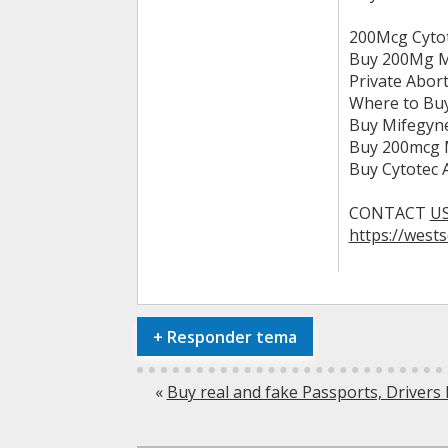
200Mcg Cytot
Buy 200Mg Mi
Private Abort
Where to Buy
Buy Mifegyne
Buy 200mcg M
Buy Cytotec 
CONTACT
US
https://west
+
Responder tema
«
Buy real and fake Passports, Driver