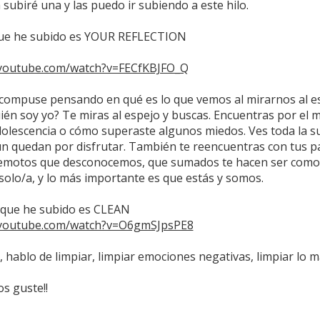
ubiré una y las puedo ir subiendo a este hilo.
que he subido es YOUR REFLECTION
.youtube.com/watch?v=FECfKBJFO_Q
a compuse pensando en qué es lo que vemos al mirarnos al es
ién soy yo? Te miras al espejo y buscas. Encuentras por el m
adolescencia o cómo superaste algunos miedos. Ves toda la
ún quedan por disfrutar. También te reencuentras con tus p
remotos que desconocemos, que sumados te hacen ser como e
solo/a, y lo más importante es que estás y somos.
 que he subido es CLEAN
.youtube.com/watch?v=O6gmSJpsPE8
, hablo de limpiar, limpiar emociones negativas, limpiar lo 
os guste!!