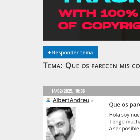
+
Responder tema
Tema:
Que os parecen mis c
14/02/2025,
10:06
AlbertAndreu
Que os par
Hola soy nuev
Tengo muchas
a ser posible 