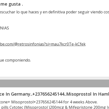
 me gusta .
escuchar lo que haces y en definitiva poder seguir viendo co
NIAS
ube.com/@retrosinfonias?si=mau7kcr0Te-kCfek
gue componiendo.
ice In Germany..+237656245144..Misoprostol In Ham
tone+ Misoprostol+237656245144 for 4 weeks Above.
 pills Cytotec (Misoprostol )200mcg & Mifepristone 200mg 