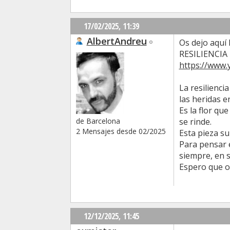
17/02/2025,
11:39
AlbertAndreu
Os dejo aquí
RESILIENCIA
https://www
La resilienci
las heridas en
Es la flor qu
se rinde.
de Barcelona
2 Mensajes desde 02/2025
Esta pieza su
Para pensar e
siempre, en s
Espero que o
12/12/2025,
11:45