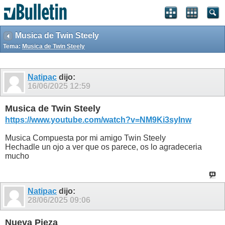
Musica de Twin Steely
Tema:
Musica de Twin Steely
Natipac
dijo:
16/06/2025
12:59
Musica de Twin Steely
https://www.youtube.com/watch?v=NM9Ki3syInw
Musica Compuesta por mi amigo Twin Steely
Hechadle un ojo a ver que os parece, os lo agradeceria
mucho
Natipac
dijo:
28/06/2025
09:06
Nueva Pieza