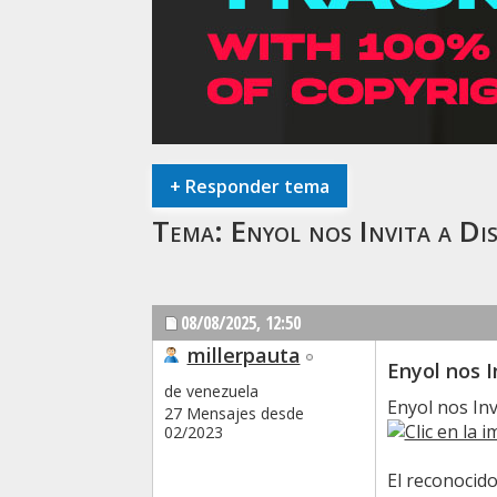
+
Responder tema
Tema:
Enyol nos Invita a Di
08/08/2025,
12:50
millerpauta
Enyol nos I
de venezuela
Enyol nos Inv
27 Mensajes desde
02/2023
El reconocido