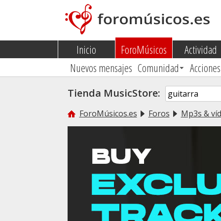
Inicio
ForoMúsicos
Actividad
Nuevos mensajes
Comunidad
Acciones
Tienda MusicStore:
ForoMúsicos.es
Foros
Mp3s & víd