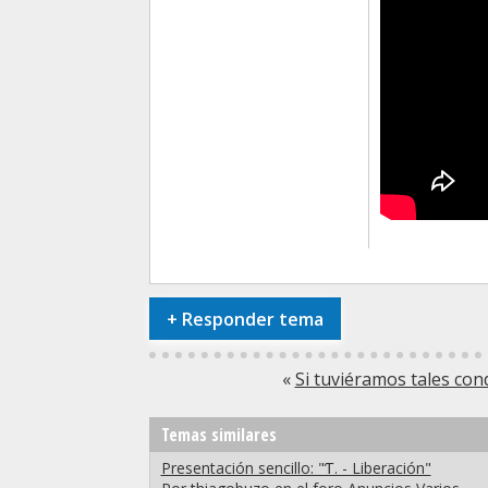
+
Responder tema
«
Si tuviéramos tales con
Temas similares
Presentación sencillo: "Ƭ. - Liberación"