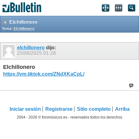
Elchillonero
Tema:
Elchillonero
elchillonero
dijo:
25/08/2025
01:28
Elchillonero
https://vm.tiktok.com/ZNdXKaCpL/
Iniciar sesión
Registrarse
Sitio completo
Arriba
2004 - 2026 © foromúsicos.es - reservados todos los derechos