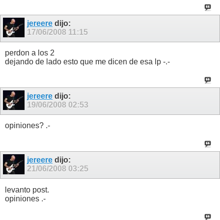
jereere
dijo:
17/06/2008
11:15
perdon a los 2
dejando de lado esto que me dicen de esa lp -.-
jereere
dijo:
19/06/2008
02:53
opiniones? .-
jereere
dijo:
21/06/2008
03:25
levanto post.
opiniones .-