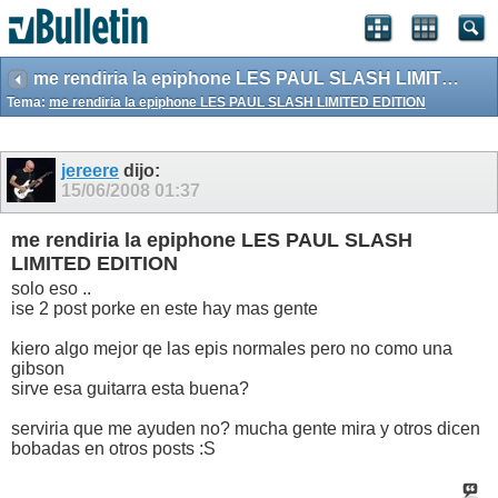
me rendiria la epiphone LES PAUL SLASH LIMITED EDITION
Tema:
me rendiria la epiphone LES PAUL SLASH LIMITED EDITION
jereere
dijo:
15/06/2008
01:37
me rendiria la epiphone LES PAUL SLASH
LIMITED EDITION
solo eso ..
ise 2 post porke en este hay mas gente
kiero algo mejor qe las epis normales pero no como una
gibson
sirve esa guitarra esta buena?
serviria que me ayuden no? mucha gente mira y otros dicen
bobadas en otros posts :S