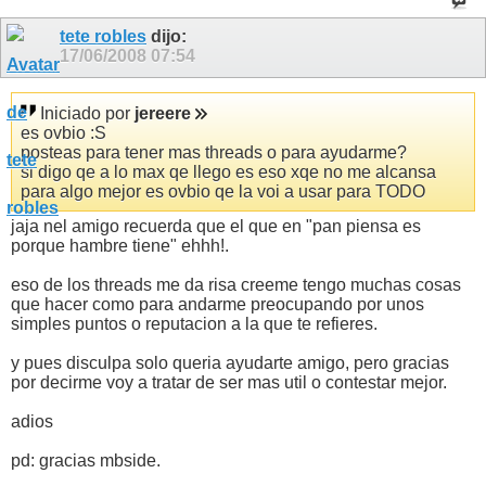
tete robles
dijo:
17/06/2008
07:54
Iniciado por
jereere
es ovbio :S
posteas para tener mas threads o para ayudarme?
si digo qe a lo max qe llego es eso xqe no me alcansa
para algo mejor es ovbio qe la voi a usar para TODO
jaja nel amigo recuerda que el que en "pan piensa es
porque hambre tiene" ehhh!.
eso de los threads me da risa creeme tengo muchas cosas
que hacer como para andarme preocupando por unos
simples puntos o reputacion a la que te refieres.
y pues disculpa solo queria ayudarte amigo, pero gracias
por decirme voy a tratar de ser mas util o contestar mejor.
adios
pd: gracias mbside.