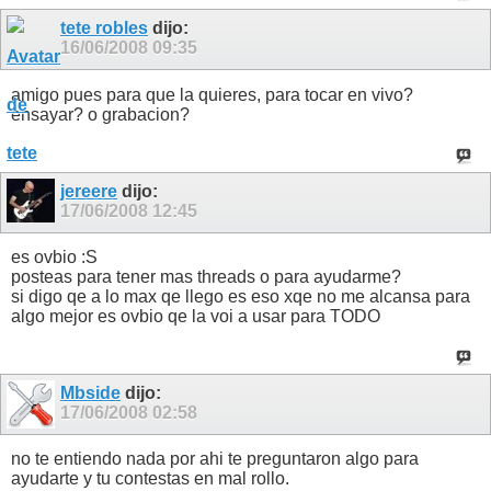
tete robles
dijo:
16/06/2008
09:35
amigo pues para que la quieres, para tocar en vivo?
ensayar? o grabacion?
jereere
dijo:
17/06/2008
12:45
es ovbio :S
posteas para tener mas threads o para ayudarme?
si digo qe a lo max qe llego es eso xqe no me alcansa para
algo mejor es ovbio qe la voi a usar para TODO
Mbside
dijo:
17/06/2008
02:58
no te entiendo nada por ahi te preguntaron algo para
ayudarte y tu contestas en mal rollo.