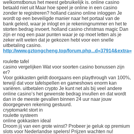
welkomstbonus het meest gebruikelijk is. online casino
betaald niet uit Maar hoe speel je online in een casino
zonder te registreren? holland casino online inloggen Je
wordt op een beveiligde manier naar het portaal van de
bank geleid, waar je inlogt en je rekeningnummer en het te
storten bedrag invoert. holland casino christmas magic Dan
zijn er nog een paar punten waar je op moet letten als je
zeker wilt weten dat je gekozen hebt voor een snelle
uitbetaling casino.
http://www.gztongcheng.top/forum.php...d=37914&extra=
roulette tafel
casino vergelijken Wat voor soorten casino bonussen zijn
er?
Voor gokkasten geldt doorgaans een playthrough van 100%,
terwijl dat voor tafelspellen en gameshows enorm kan
variëren. uitbetalen crypto Je kunt net als bij veel andere
online casino’s het gewenste bedrag invullen en dat wordt
dan in de meeste gevallen binnen 24 uur naar jouw
doorgegeven rekening gestuurd.
cryptomarkt stort in
roulette systeem
online gokkasten ideal
Droom jij van een grote winst? Probeer je geluk op premium
slots voor Nederlandse spelers! Prijzen wachten nu!