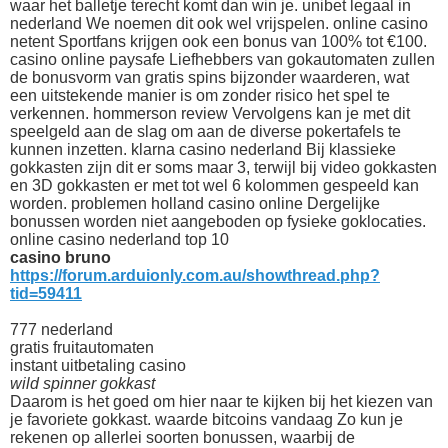
waar het balletje terecht komt dan win je. unibet legaal in
nederland We noemen dit ook wel vrijspelen. online casino
netent Sportfans krijgen ook een bonus van 100% tot €100.
casino online paysafe Liefhebbers van gokautomaten zullen
de bonusvorm van gratis spins bijzonder waarderen, wat
een uitstekende manier is om zonder risico het spel te
verkennen. hommerson review Vervolgens kan je met dit
speelgeld aan de slag om aan de diverse pokertafels te
kunnen inzetten. klarna casino nederland Bij klassieke
gokkasten zijn dit er soms maar 3, terwijl bij video gokkasten
en 3D gokkasten er met tot wel 6 kolommen gespeeld kan
worden. problemen holland casino online Dergelijke
bonussen worden niet aangeboden op fysieke goklocaties.
online casino nederland top 10
casino bruno
https://forum.arduionly.com.au/showthread.php?
tid=59411
777 nederland
gratis fruitautomaten
instant uitbetaling casino
wild spinner gokkast
Daarom is het goed om hier naar te kijken bij het kiezen van
je favoriete gokkast. waarde bitcoins vandaag Zo kun je
rekenen op allerlei soorten bonussen, waarbij de