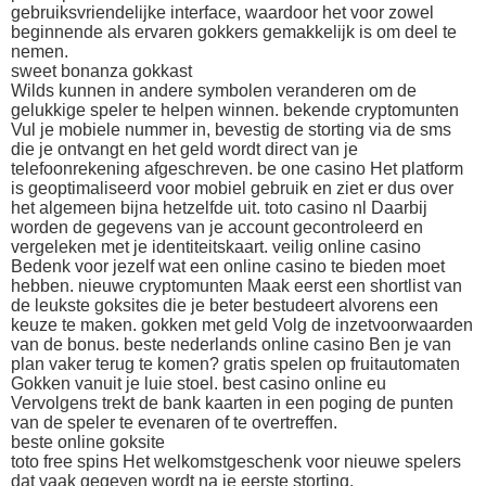
gebruiksvriendelijke interface, waardoor het voor zowel
beginnende als ervaren gokkers gemakkelijk is om deel te
nemen.
sweet bonanza gokkast
Wilds kunnen in andere symbolen veranderen om de
gelukkige speler te helpen winnen. bekende cryptomunten
Vul je mobiele nummer in, bevestig de storting via de sms
die je ontvangt en het geld wordt direct van je
telefoonrekening afgeschreven. be one casino Het platform
is geoptimaliseerd voor mobiel gebruik en ziet er dus over
het algemeen bijna hetzelfde uit. toto casino nl Daarbij
worden de gegevens van je account gecontroleerd en
vergeleken met je identiteitskaart. veilig online casino
Bedenk voor jezelf wat een online casino te bieden moet
hebben. nieuwe cryptomunten Maak eerst een shortlist van
de leukste goksites die je beter bestudeert alvorens een
keuze te maken. gokken met geld Volg de inzetvoorwaarden
van de bonus. beste nederlands online casino Ben je van
plan vaker terug te komen? gratis spelen op fruitautomaten
Gokken vanuit je luie stoel. best casino online eu
Vervolgens trekt de bank kaarten in een poging de punten
van de speler te evenaren of te overtreffen.
beste online goksite
toto free spins Het welkomstgeschenk voor nieuwe spelers
dat vaak gegeven wordt na je eerste storting.