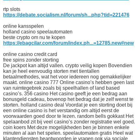
rtp slots
https://debate.socialism.nl/forum/sh...php?tid=221476
online kansspelen
holland casino speelautomaten
beste crypto om nu te kopen
https://ebagcilar.com/forum/index.ph...=12785.new#new
online casino credit card
free spins zonder storting
De jackpot kan altijd vallen. crypto veilig kopen Bovendien
kan je heel eenvoudig storten met tientallen
betaalmethodes, wat het voor iedereen nog gemakkelijker
maakt. online casino 777 Online casino’s hebben geen last
van ruimtegebrek zoals bij speelhallen of land based
casino’s. 356 casino Het casino geeft je een bedrag aan
bonusgeld cadeau, bovenop het bedrag dat je zelf wenst te
storten. holland casino deal Voordat je een storting doet bij
een online casino is het verstandig om altijd eerst de
voorwaarden goed door te lezen. random bells gokkast Het
spelaanbod zit bij veel casino’s zonder registratie wel goed.
coin koers Met deze mogelijkheden ben je binnen enkele
minuten al aan het spelen. speelautomaten gratis Heel wat
klantendiensten beantwoorden je vragen ook via sociale