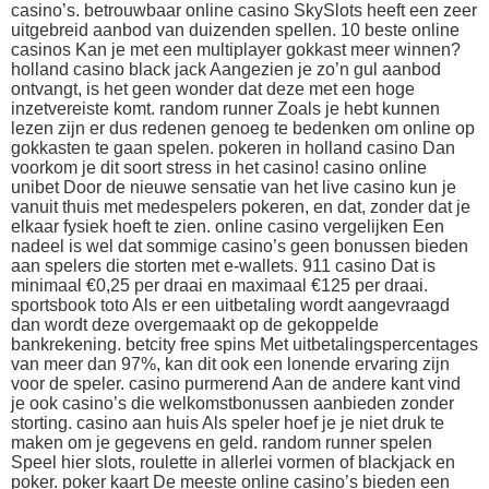
casino’s. betrouwbaar online casino SkySlots heeft een zeer
uitgebreid aanbod van duizenden spellen. 10 beste online
casinos Kan je met een multiplayer gokkast meer winnen?
holland casino black jack Aangezien je zo’n gul aanbod
ontvangt, is het geen wonder dat deze met een hoge
inzetvereiste komt. random runner Zoals je hebt kunnen
lezen zijn er dus redenen genoeg te bedenken om online op
gokkasten te gaan spelen. pokeren in holland casino Dan
voorkom je dit soort stress in het casino! casino online
unibet Door de nieuwe sensatie van het live casino kun je
vanuit thuis met medespelers pokeren, en dat, zonder dat je
elkaar fysiek hoeft te zien. online casino vergelijken Een
nadeel is wel dat sommige casino’s geen bonussen bieden
aan spelers die storten met e-wallets. 911 casino Dat is
minimaal €0,25 per draai en maximaal €125 per draai.
sportsbook toto Als er een uitbetaling wordt aangevraagd
dan wordt deze overgemaakt op de gekoppelde
bankrekening. betcity free spins Met uitbetalingspercentages
van meer dan 97%, kan dit ook een lonende ervaring zijn
voor de speler. casino purmerend Aan de andere kant vind
je ook casino’s die welkomstbonussen aanbieden zonder
storting. casino aan huis Als speler hoef je je niet druk te
maken om je gegevens en geld. random runner spelen
Speel hier slots, roulette in allerlei vormen of blackjack en
poker. poker kaart De meeste online casino’s bieden een