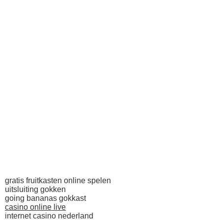
gratis fruitkasten online spelen
uitsluiting gokken
going bananas gokkast
casino online live
internet casino nederland