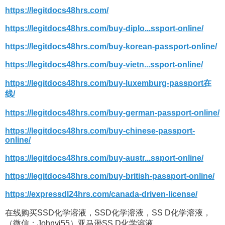
https://legitdocs48hrs.com/
https://legitdocs48hrs.com/buy-diplo...ssport-online/
https://legitdocs48hrs.com/buy-korean-passport-online/
https://legitdocs48hrs.com/buy-vietn...ssport-online/
https://legitdocs48hrs.com/buy-luxemburg-passport在
线/
https://legitdocs48hrs.com/buy-german-passport-online/
https://legitdocs48hrs.com/buy-chinese-passport-
online/
https://legitdocs48hrs.com/buy-austr...ssport-online/
https://legitdocs48hrs.com/buy-british-passport-online/
https://expressdl24hrs.com/canada-driven-license/
在线购买SSD化学溶液，SSD化学溶液，SS D化学溶液，
（微信：Johnyj55）亚马逊SS D化学溶液