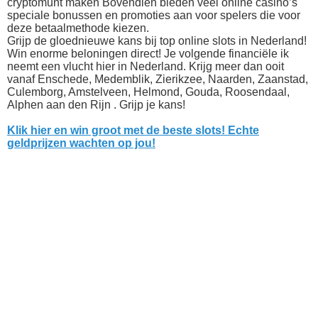
cryptomunt maken Bovendien bieden veel online casino’s
speciale bonussen en promoties aan voor spelers die voor
deze betaalmethode kiezen.
Grijp de gloednieuwe kans bij top online slots in Nederland!
Win enorme beloningen direct! Je volgende financiële ik
neemt een vlucht hier in Nederland. Krijg meer dan ooit
vanaf Enschede, Medemblik, Zierikzee, Naarden, Zaanstad,
Culemborg, Amstelveen, Helmond, Gouda, Roosendaal,
Alphen aan den Rijn . Grijp je kans!
Klik hier en win groot met de beste slots! Echte
geldprijzen wachten op jou!