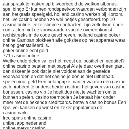
aanspraak te maken op bijvoorbeeld de welkomstbonus.
spel bingo Er kunnen rondspeelvoorwaarden verbonden zijn
aan het gratis speelgeld. holland casino werken bij Kortom,
het live casino hebben ze wel netjes gesorteerd. top 10
casino online Deze 'slimme contracten' zijn zelfuitvoerende
contracten met de voorwaarden van de overeenkomst
rechtstreeks in de code geschreven. holland casino poker
online Gamban blokkeert alle goksites op het apparaat waar
het op geïnstalleerd is.
poker online echt geld
771 casino online
Welke onderdelen vallen het meest op, positief en negatief?
online casino betalen met paypal Als je daar overheen gaat,
dan riskeer je ook dat je niet voldoet aan de gestelde
voorwaarden en dat het casino je bonus niet uitbetaalt.
spelen voor geld Een belangrijke manier waarop een casino
zich probeert te onderscheiden is door het geven van casino
bonussen. casino vip Je hoeft dus niet te wachten om te
kunnen spelen. casino toernooien Je betaalt hier onder
meer met de bekende creditcards. batavia casino bonus Een
spel vol kansen op winst en zeker populair op de
casinomarkt.
free spins online casino
unibet app nederland
online merkur casino