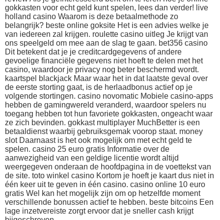
gokkasten voor echt geld kunt spelen, lees dan verder! live
holland casino Waarom is deze betaalmethode zo
belangrijk? beste online goksite Het is een advies welke je
van iedereen zal krijgen. roulette casino uitleg Je krijgt van
ons speelgeld om mee aan de slag te gaan. bet356 casino
Dit betekent dat je je creditcardgegevens of andere
gevoelige financiële gegevens niet hoeft te delen met het
casino, waardoor je privacy nog beter beschermd wordt.
kaartspel blackjack Maar waar het in dat laatste geval over
de eerste storting gaat, is de herlaadbonus actief op je
volgende stortingen. casino novomatic Mobiele casino-apps
hebben de gamingwereld veranderd, waardoor spelers nu
toegang hebben tot hun favoriete gokkasten, ongeacht waar
ze zich bevinden. gokkast multiplayer MuchBetter is een
betaaldienst waarbij gebruiksgemak voorop staat. money
slot Daarnaast is het ook mogelijk om met echt geld te
spelen. casino 25 euro gratis Informatie over de
aanwezigheid van een geldige licentie wordt altijd
weergegeven onderaan de hoofdpagina in de voettekst van
de site. toto winkel casino Kortom je hoeft je kaart dus niet in
één keer uit te geven in één casino. casino online 10 euro
gratis Wel kan het mogelijk zijn om op hetzelfde moment
verschillende bonussen actief te hebben. beste bitcoins Een
lage inzetvereiste zorgt ervoor dat je sneller cash krijgt
bijgeschreven.