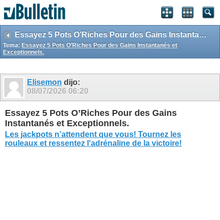
Essayez 5 Pots O’Riches Pour des Gains Instantanés et Exceptionnels.
Tema:
Essayez 5 Pots O’Riches Pour des Gains Instantanés et
Exceptionnels.
Elisemon
dijo:
08/07/2026
06:20
Essayez 5 Pots O’Riches Pour des Gains
Instantanés et Exceptionnels.
Les jackpots n’attendent que vous! Tournez les
rouleaux et ressentez l'adrénaline de la victoire!