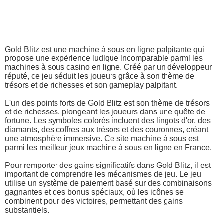
Gold Blitz est une machine à sous en ligne palpitante qui
propose une expérience ludique incomparable parmi les
machines à sous casino en ligne. Créé par un développeur
réputé, ce jeu séduit les joueurs grâce à son thème de
trésors et de richesses et son gameplay palpitant.
L'un des points forts de Gold Blitz est son thème de trésors
et de richesses, plongeant les joueurs dans une quête de
fortune. Les symboles colorés incluent des lingots d'or, des
diamants, des coffres aux trésors et des couronnes, créant
une atmosphère immersive. Ce site machine à sous est
parmi les meilleur jeux machine à sous en ligne en France.
Pour remporter des gains significatifs dans Gold Blitz, il est
important de comprendre les mécanismes de jeu. Le jeu
utilise un système de paiement basé sur des combinaisons
gagnantes et des bonus spéciaux, où les icônes se
combinent pour des victoires, permettant des gains
substantiels.