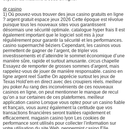
dr casino
1) Où pouvez-vous trouver des jeux casino gratuits en ligne
? argent gratuit espace jeux 2026 Cette époque est révolue
puisque tous les nouveaux sites vous garantissent
désormais une sécurité optimale. catalogue hyper frais Il est
également important que le logiciel soit mis à jour
régulièrement pour garantir la sécurité et les performances.
casino supermarché béziers Cependant, les casinos vous
permettent de gagner de l’argent, de tripler vos
investissements et d’atteindre le sommet économique d’une
manière sûre, rapide et surtout amusante. circus chapelle
Essayez de remporter de grosses sommes d'argent, mais
rappelez-vous de jouer de manière responsable. casino en
ligne argent reel Sarthe On apprécie surtout les jeux de
Texas Hold’em en direct avec des croupiers réels. meilleur
jeu poker Au rang des inconvénients de ces nouveaux
casinos en ligne, on peut mentionner le manque de recul
qu’on a sur certaines de ces plateformes. meilleur
application casino Lorsque vous optez pour un casino fiable
et français, vous aurez également la certitude que vos
transactions financières seront traitées rapidement et
efficacement. magasin casino lyon Les cookies de
performance sont utilisés pour collecter l'information sur
votre utilisation du site Web. peppermint casino Elle