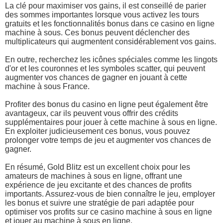
La clé pour maximiser vos gains, il est conseillé de parier
des sommes importantes lorsque vous activez les tours
gratuits et les fonctionnalités bonus dans ce casino en ligne
machine à sous. Ces bonus peuvent déclencher des
multiplicateurs qui augmentent considérablement vos gains.
En outre, recherchez les icônes spéciales comme les lingots
d'or et les couronnes et les symboles scatter, qui peuvent
augmenter vos chances de gagner en jouant à cette
machine à sous France.
Profiter des bonus du casino en ligne peut également être
avantageux, car ils peuvent vous offrir des crédits
supplémentaires pour jouer à cette machine à sous en ligne.
En exploiter judicieusement ces bonus, vous pouvez
prolonger votre temps de jeu et augmenter vos chances de
gagner.
En résumé, Gold Blitz est un excellent choix pour les
amateurs de machines à sous en ligne, offrant une
expérience de jeu excitante et des chances de profits
importants. Assurez-vous de bien connaître le jeu, employer
les bonus et suivre une stratégie de pari adaptée pour
optimiser vos profits sur ce casino machine à sous en ligne
et jouer au machine à sous en ligne.