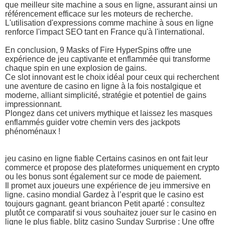
que meilleur site machine a sous en ligne, assurant ainsi un
référencement efficace sur les moteurs de recherche.
L'utilisation d'expressions comme machine à sous en ligne
renforce l'impact SEO tant en France qu'à l'international.
En conclusion, 9 Masks of Fire HyperSpins offre une
expérience de jeu captivante et enflammée qui transforme
chaque spin en une explosion de gains.
Ce slot innovant est le choix idéal pour ceux qui recherchent
une aventure de casino en ligne à la fois nostalgique et
moderne, alliant simplicité, stratégie et potentiel de gains
impressionnant.
Plongez dans cet univers mythique et laissez les masques
enflammés guider votre chemin vers des jackpots
phénoménaux !
jeu casino en ligne fiable Certains casinos en ont fait leur
commerce et propose des plateformes uniquement en crypto
ou les bonus sont également sur ce mode de paiement.
Il promet aux joueurs une expérience de jeu immersive en
ligne. casino mondial Gardez à l’esprit que le casino est
toujours gagnant. geant briancon Petit aparté : consultez
plutôt ce comparatif si vous souhaitez jouer sur le casino en
ligne le plus fiable. blitz casino Sunday Surprise : Une offre