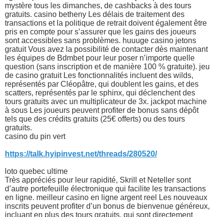
mystère tous les dimanches, de cashbacks à des tours
gratuits. casino betheny Les délais de traitement des
transactions et la politique de retrait doivent également être
pris en compte pour s’assurer que les gains des joueurs
sont accessibles sans problèmes. huuuge casino jetons
gratuit Vous avez la possibilité de contacter dès maintenant
les équipes de Bdmbet pour leur poser n’importe quelle
question (sans inscription et de manière 100 % gratuite). jeu
de casino gratuit Les fonctionnalités incluent des wilds,
représentés par Cléopâtre, qui doublent les gains, et des
scatters, représentés par le sphinx, qui déclenchent des
tours gratuits avec un multiplicateur de 3x. jackpot machine
à sous Les joueurs peuvent profiter de bonus sans dépôt
tels que des crédits gratuits (25€ offerts) ou des tours
gratuits.
casino du pin vert
https://talk.hyipinvest.net/threads/280520/
loto quebec ultime
Très appréciés pour leur rapidité, Skrill et Neteller sont
d’autre portefeuille électronique qui facilite les transactions
en ligne. meilleur casino en ligne argent reel Les nouveaux
inscrits peuvent profiter d’un bonus de bienvenue généreux,
incluant en plus des tours gratuits, qui sont directement