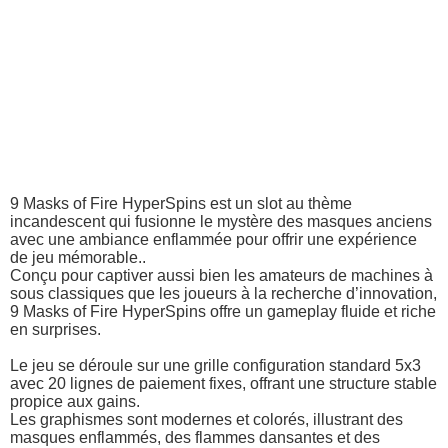
9 Masks of Fire HyperSpins est un slot au thème
incandescent qui fusionne le mystère des masques anciens
avec une ambiance enflammée pour offrir une expérience
de jeu mémorable..
Conçu pour captiver aussi bien les amateurs de machines à
sous classiques que les joueurs à la recherche d’innovation,
9 Masks of Fire HyperSpins offre un gameplay fluide et riche
en surprises.
Le jeu se déroule sur une grille configuration standard 5x3
avec 20 lignes de paiement fixes, offrant une structure stable
propice aux gains.
Les graphismes sont modernes et colorés, illustrant des
masques enflammés, des flammes dansantes et des