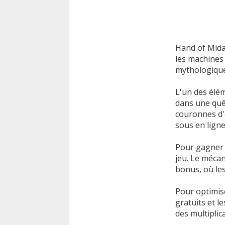
Hand of Mida
les machines 
mythologique
L'un des élém
dans une quê
couronnes d'
sous en ligne
Pour gagner 
jeu. Le méca
bonus, où les
Pour optimise
gratuits et l
des multiplic