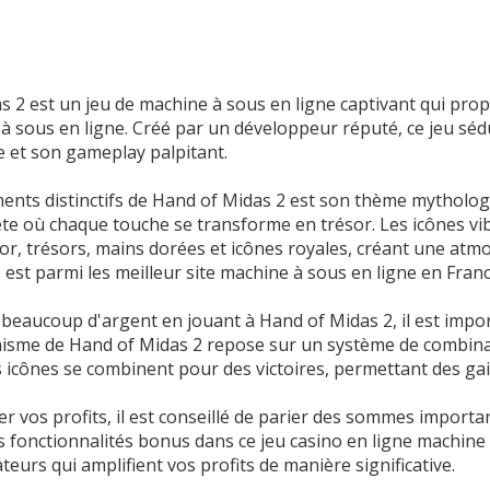
s 2 est un jeu de machine à sous en ligne captivant qui pro
à sous en ligne. Créé par un développeur réputé, ce jeu séd
 et son gameplay palpitant.
ents distinctifs de Hand of Midas 2 est son thème mytholog
te où chaque touche se transforme en trésor. Les icônes vib
or, trésors, mains dorées et icônes royales, créant une atm
 est parmi les meilleur site machine à sous en ligne en Franc
beaucoup d'argent en jouant à Hand of Midas 2, il est impor
nisme de Hand of Midas 2 repose sur un système de combina
 icônes se combinent pour des victoires, permettant des gai
r vos profits, il est conseillé de parier des sommes importa
es fonctionnalités bonus dans ce jeu casino en ligne machin
ateurs qui amplifient vos profits de manière significative.