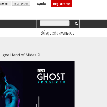
Ayuda
Registrarse
Búsqueda avanzada
 Ligne Hand of Midas 2!