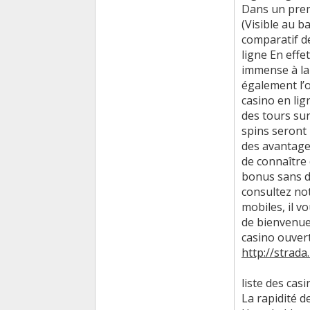
Dans un premie
(Visible au b
comparatif de
ligne En effe
immense à la 
également l’
casino en lig
des tours sur
spins seront 
des avantages
de connaître 
bonus sans de
consultez not
mobiles, il v
de bienvenue
casino ouvert
http://strada
liste des cas
La rapidité d