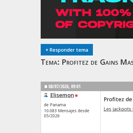
+
Responder tema
Tema:
Profitez de Gains Mas
08/07/2026,
09:01
Elisemon
Profitez de
de Panama
Les jackpots 
10.083 Mensajes desde
05/2026