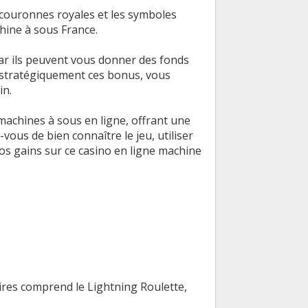
 couronnes royales et les symboles
hine à sous France.
ar ils peuvent vous donner des fonds
t stratégiquement ces bonus, vous
in.
machines à sous en ligne, offrant une
vous de bien connaître le jeu, utiliser
s gains sur ce casino en ligne machine
ires comprend le Lightning Roulette,