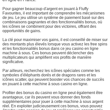
Pour gagner beaucoup d'argent en jouant à Fluffy
Favourites, il est important de comprendre les mécanismes
de jeu. Le jeu utilise un système de paiement basé sur des
combinaisons gagnantes et des fonctionnalités bonus, où
les icônes se combinent pour des victoires, offrant des
opportunités de gains.
La clé pour maximiser vos gains, il est conseillé de miser sur
des montants plus élevés lorsque vous activez les free spins
et les fonctionnalités bonus dans ce jeu casino en ligne
machine à sous. Ces bonus peuvent déclencher des
multiplicateurs qui amplifient vos profits de manière
significative.
Par ailleurs, recherchez les icônes spéciales comme les
symboles d'éléphants dorés et de dragons rares et les
icônes scatter, qui peuvent booster vos chances de succès
en jouant à cette machine à sous casino en ligne.
Profiter des bonus du casino en ligne peut également être
avantageux, car ils peuvent vous donner des fonds
supplémentaires pour jouer à cette machine à sous argent
réel. En exploiter judicieusement ces bonus, vous pouvez