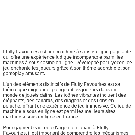
Fluffy Favourites est une machine à sous en ligne palpitante
qui offre une expérience ludique incomparable parmi les
machines à sous casino en ligne. Développé par Eyecon, ce
jeu enchante les joueurs grâce à son thème adorable et son
gameplay amusant.
L'un des éléments distinctifs de Fluffy Favourites est sa
thématique mignonne, plongeant les joueurs dans un
monde de jouets câlins. Les icônes vibrantes incluent des
éléphants, des canards, des dragons et des lions en
peluche, offrant une expérience de jeu immersive. Ce jeu de
machine à sous en ligne est parmi les meilleurs sites
machine à sous en ligne en France.
Pour gagner beaucoup d'argent en jouant à Fluffy
Favourites, il est important de comprendre les mécanismes