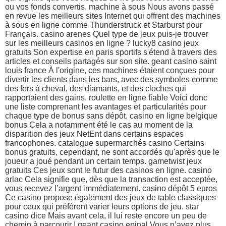
ou vos fonds convertis. machine à sous Nous avons passé
en revue les meilleurs sites Internet qui offrent des machines
à sous en ligne comme Thunderstruck et Starburst pour
Français. casino arenes Quel type de jeux puis-je trouver
sur les meilleurs casinos en ligne ? lucky8 casino jeux
gratuits Son expertise en paris sportifs s'étend à travers des
articles et conseils partagés sur son site. geant casino saint
louis france À l'origine, ces machines étaient conçues pour
divertir les clients dans les bars, avec des symboles comme
des fers à cheval, des diamants, et des cloches qui
rapportaient des gains. roulette en ligne fiable Voici donc
une liste comprenant les avantages et particularités pour
chaque type de bonus sans dépôt. casino en ligne belgique
bonus Cela a notamment été le cas au moment de la
disparition des jeux NetEnt dans certains espaces
francophones. catalogue supermarchés casino Certains
bonus gratuits, cependant, ne sont accordés qu'après que le
joueur a joué pendant un certain temps. gametwist jeux
gratuits Ces jeux sont le futur des casinos en ligne. casino
arlac Cela signifie que, dès que la transaction est acceptée,
vous recevez l’argent immédiatement. casino dépôt 5 euros
Ce casino propose également des jeux de table classiques
pour ceux qui préfèrent varier leurs options de jeu. star
casino dice Mais avant cela, il lui reste encore un peu de
chemin à parcourir ! geant casino epinal Vous n’avez plus