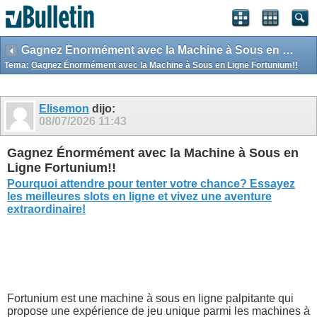
Gagnez Énormément avec la Machine à Sous en Ligne Fortunium!!
Tema:
Gagnez Énormément avec la Machine à Sous en Ligne Fortunium!!
Elisemon
dijo:
08/07/2026
11:43
Gagnez Énormément avec la Machine à Sous en
Ligne Fortunium!!
Pourquoi attendre pour tenter votre chance? Essayez
les meilleures slots en ligne et vivez une aventure
extraordinaire!
Fortunium est une machine à sous en ligne palpitante qui
propose une expérience de jeu unique parmi les machines à