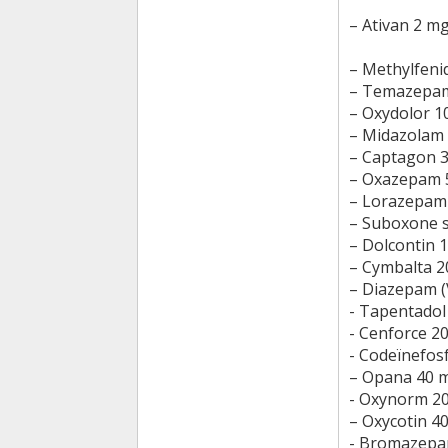
– Ativan 2 m
– Methylfeni
– Temazepa
– Oxydolor 
– Midazolam
– Captagon 
– Oxazepam 
– Lorazepam
– Suboxone s
– Dolcontin 
– Cymbalta 
– Diazepam (
- Tapentadol
- Cenforce 2
- Codeïnefos
– Opana 40 
- Oxynorm 2
– Oxycotin 4
- Bromazepa