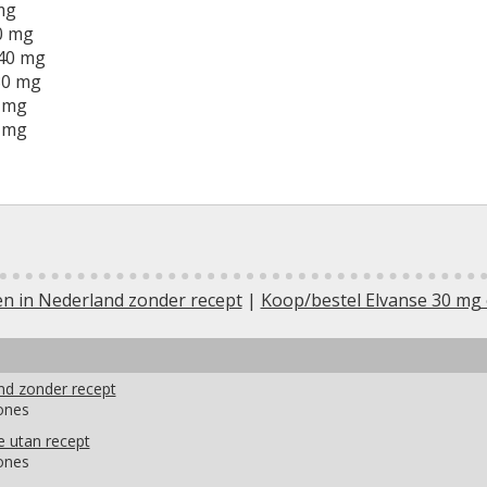
mg
0 mg
40 mg
30 mg
 mg
0 mg
en in Nederland zonder recept
|
Koop/bestel Elvanse 30 mg 
nd zonder recept
ones
e utan recept
ones