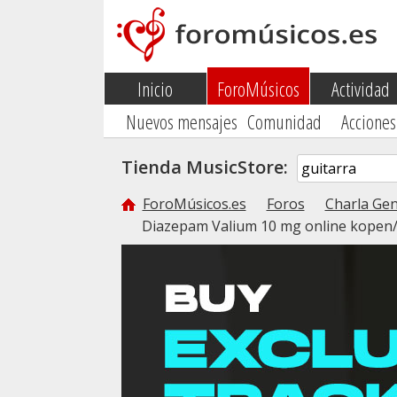
Inicio
ForoMúsicos
Actividad
Nuevos mensajes
Comunidad
Acciones
Tienda MusicStore:
ForoMúsicos.es
Foros
Charla Gen
Diazepam Valium 10 mg online kopen/b