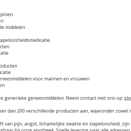
epinen
en
de middelen
slapeloosheidsmedicatie
cten
atie
roducten
catie
geneesmiddelen voor mannen en vrouwen
len
re generieke geneesmiddelen. Neem contact met ons op:
st
eer dan 200 verschillende producten aan, waaronder zowel m
eft van pijn, angst, lichamelijke zwakte en slapeloosheid, zi
jgbaar bij onze apotheek. Snelle levering naar alle adressen