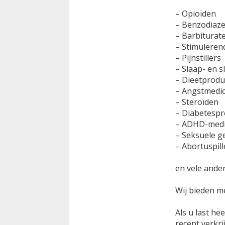
– Opioïden
– Benzodiaz
– Barbiturat
– Stimuleren
– Pijnstillers
– Slaap- en 
– Dieetprodu
– Angstmedic
– Steroïden
– Diabetesp
– ADHD-medi
– Seksuele 
– Abortuspil
en vele ande
Wij bieden m
Als u last he
recept verkri