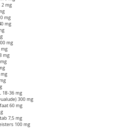
 2 mg
 mg
00 mg
40 mg
mg
mg
100 mg
2 mg
/8 mg
 mg
 mg
0 mg
 mg
g
L 18-36 mg
Qualude) 300 mg
faat 60 mg
mg
tab 7,5 mg
eisters 100 mg