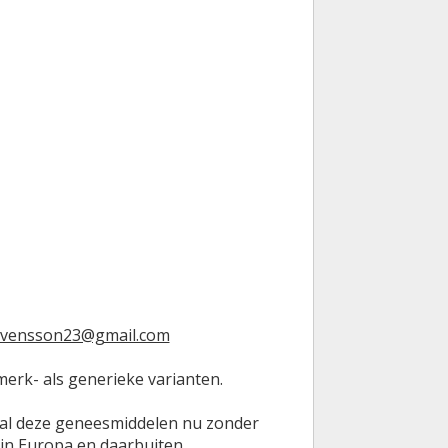
evensson23@gmail.com
erk- als generieke varianten.
jn al deze geneesmiddelen nu zonder
 in Europa en daarbuiten.