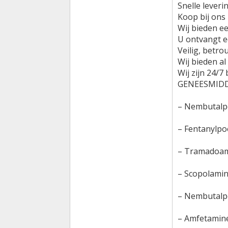
Snelle lever
Koop bij ons
Wij bieden e
U ontvangt e
Veilig, betr
Wij bieden al
Wij zijn 24/
GENEESMIDD
– Nembutalp
– Fentanylpo
– Tramadoam
– Scopolamin
– Nembutalpe
– Amfetamin