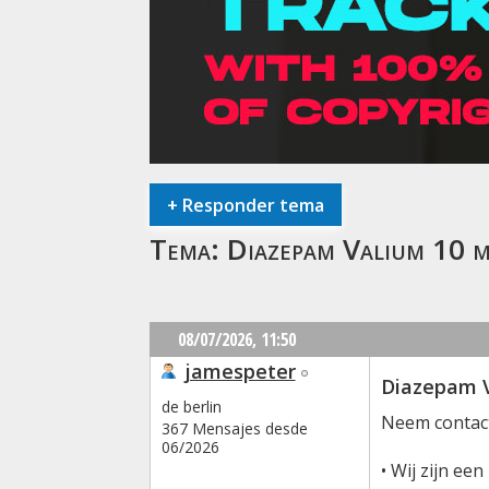
+
Responder tema
Tema:
Diazepam Valium 10 m
08/07/2026,
11:50
jamespeter
Diazepam V
de berlin
Neem contact
367 Mensajes desde
06/2026
• Wij zijn ee