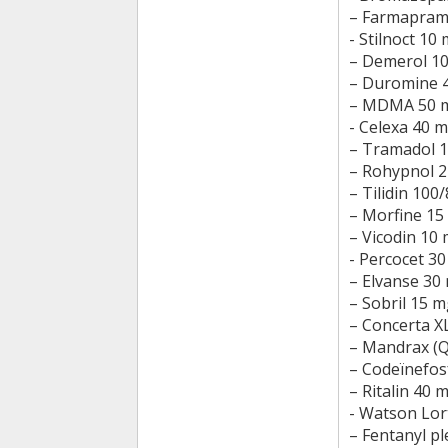
– Farmapram
- Stilnoct 10
– Demerol 1
– Duromine 
– MDMA 50 
- Celexa 40 
– Tramadol 
– Rohypnol 
– Tilidin 100
– Morfine 15
– Vicodin 10
- Percocet 3
– Elvanse 30
– Sobril 15 m
– Concerta X
– Mandrax (
– Codeïnefos
– Ritalin 40 
- Watson Lor
– Fentanyl pl