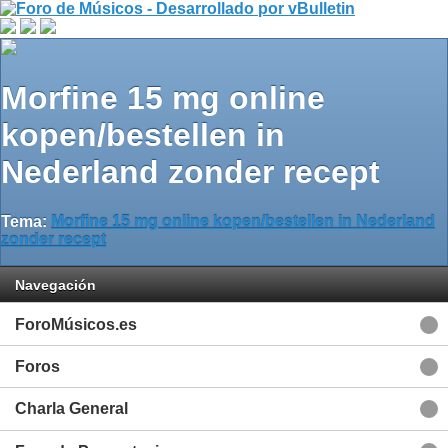
Morfine 15 mg online
kopen/bestellen in
Nederland zonder recept
Tema:
Morfine 15 mg online kopen/bestellen in Nederland
zonder recept
Navegación
ForoMúsicos.es
Foros
Charla General