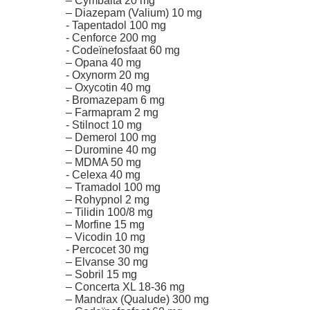
– Cymbalta 20 mg
– Diazepam (Valium) 10 mg
- Tapentadol 100 mg
- Cenforce 200 mg
- Codeïnefosfaat 60 mg
– Opana 40 mg
- Oxynorm 20 mg
– Oxycotin 40 mg
- Bromazepam 6 mg
– Farmapram 2 mg
- Stilnoct 10 mg
– Demerol 100 mg
– Duromine 40 mg
– MDMA 50 mg
- Celexa 40 mg
– Tramadol 100 mg
– Rohypnol 2 mg
– Tilidin 100/8 mg
– Morfine 15 mg
– Vicodin 10 mg
- Percocet 30 mg
– Elvanse 30 mg
– Sobril 15 mg
– Concerta XL 18-36 mg
– Mandrax (Qualude) 300 mg