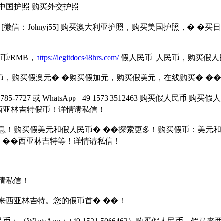
中国护照 购买外交护照
512463] [微信：Johnyj55] 购买澳大利亚护照，购买美国护
民币/RMB，
https://legitdocs48hrs.com/
假人民币 |人民币，购买假人
纸币，购买假澳元� �购买假加元，购买假美元，在线购买� �
-7727 或 WhatsApp +49 1573 3512463 购买假人民币 购
马来西亚林吉特假币！详情请私信！
假美元和假人民币� ��探索更多！购买假币：美元和假人民 币。详情
币、马� ��西亚林吉特等！详情请私信！
请私信！
来西亚林吉特。您的假币首� ��！
币；（WhatsApp：+49 1521 5066462）购买假人民币