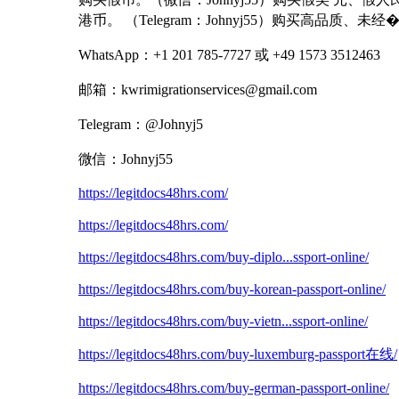
港币。 （Telegram：Johnyj55）购买高品质、未
WhatsApp：+1 201 785-7727 或 +49 1573 3512463
邮箱：kwrimigrationservices@gmail.com
Telegram：@Johnyj5
微信：Johnyj55
https://legitdocs48hrs.com/
https://legitdocs48hrs.com/
https://legitdocs48hrs.com/buy-diplo...ssport-online/
https://legitdocs48hrs.com/buy-korean-passport-online/
https://legitdocs48hrs.com/buy-vietn...ssport-online/
https://legitdocs48hrs.com/buy-luxemburg-passport在线/
https://legitdocs48hrs.com/buy-german-passport-online/