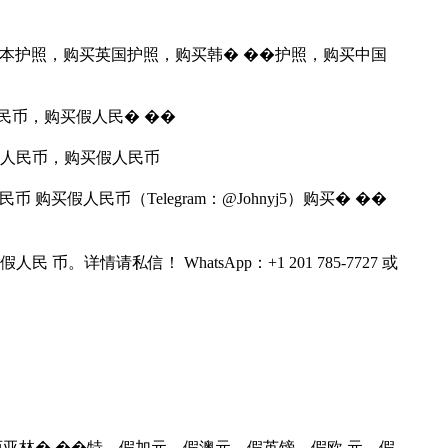
照，� �买日本护照，购买英国护照，购买韩� ��护照，购买中国
民币，购买假人民� ��
�人民币，购买假人民币
买假人民币 购买假人民币（Telegram：@Johnyj5）购买� ��
请私信！ WhatsApp：+1 201 785-7727 或
、假马来西亚林� ��特、假加元、假澳元、假英镑、假欧 元、假