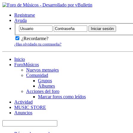
Registrarse
Ayuda
¿Recordarme?
¿Has olvidado tu contraseña?
Inicio
ForoMúsicos
Nuevos mensajes
Comunidad
Grupos
Álbumes
Acciones del foro
Marcar foros como leídos
Actividad
MUSIC STORE
Anuncios