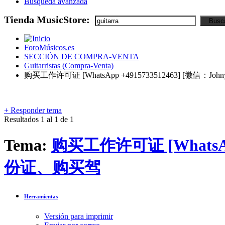
Búsqueda avanzada
Tienda MusicStore:
ForoMúsicos.es
SECCIÓN DE COMPRA-VENTA
Guitarristas (Compra-Venta)
购买工作许可证 [WhatsApp +4915733512463] [微信
+
Responder tema
Resultados 1 al 1 de 1
Tema:
购买工作许可证 [WhatsAp
份证、购买驾
Herramientas
Versión para imprimir