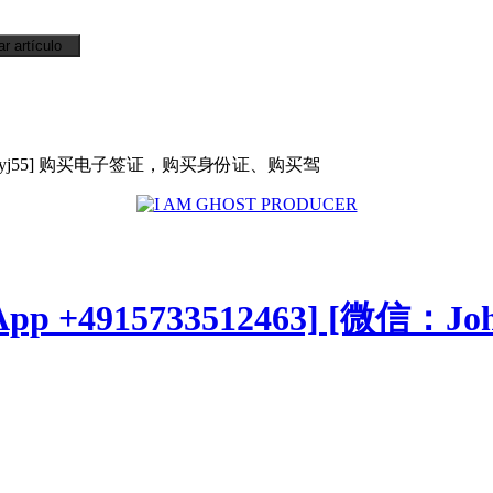
：Johnyj55] 购买电子签证，购买身份证、购买驾
p +4915733512463] [微信