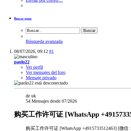
Enviar por correo…
Buscar tema
Búsqueda avanzada
08/07/2026,
09:12
#1
paolo22
Ver perfil
Ver mensajes del foro
Mensaje privado
de uk
54 Mensajes desde 07/2026
购买工作许可证 [WhatsApp +49157
购买工作许可证 [WhatsApp +4915733512