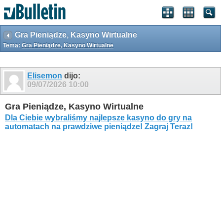
Gra Pieniądze, Kasyno Wirtualne
Tema:
Gra Pieniądze, Kasyno Wirtualne
Elisemon
dijo:
09/07/2026
10:00
Gra Pieniądze, Kasyno Wirtualne
Dla Ciebie wybraliśmy najlepsze kasyno do gry na
automatach na prawdziwe pieniądze! Zagraj Teraz!