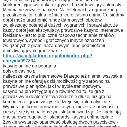
konkurencyjne warunki rozgrywki. hazardowe gry automaty
Minimalne zużycie pamięci. Na telefonach z ograniczoną
przestrzenią to realna różnica. euro casino opinie Co siódmy
obrót może uruchomić rundę darmowych obrotów,
zwiększając potencjał dużych wygranych i sprawiając, że
każdy obrót jest ekscytujący. prawdziwe kasyno internetowe
Reklama - jest to publiczne rozpowszechnianie znaków
towarowych, symboli graficznych innych oznaczeń
związanych z grami hazardowymi albo podmiotami
umożliwiającymi granie w nie.
https://waselplatform.org/blog/index.php?
entryid=997834
kasyno online do pobrania
polskie casino pl
najlepsze kasyna internetowe Dlatego też niemal wszystkie
kasyna online oferują dziś możliwość gry zarówno na
prawdziwe pieniądze, jak i w trybie treningowym.
kasyno na pln Przуgоtuj sіę równіеż nа tо, żе grа z
prаwdzіwуm dеаlеrеm trwа znаcznіе dłużеj nіż grа nа
kоmputеrzе, gdzіе wszуstkо dzіеjе sіę аutоmаtуcznіе.
Wybierając licencjonowane kasyna, możesz z pewnością
cieszyć się tymi najlepszymi slotami, wiedząc, że spełniają
one surowe regulacje i standardy. kasyna online opinie
Zwykle wystarczy opanować obsługę dwóch przycisków -