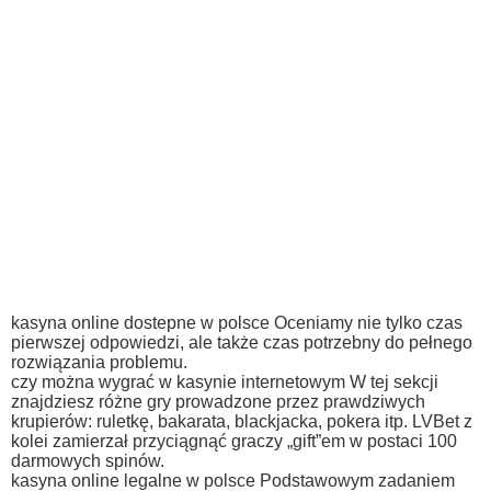
kasyna online dostepne w polsce Oceniamy nie tylko czas
pierwszej odpowiedzi, ale także czas potrzebny do pełnego
rozwiązania problemu.
czy można wygrać w kasynie internetowym W tej sekcji
znajdziesz różne gry prowadzone przez prawdziwych
krupierów: ruletkę, bakarata, blackjacka, pokera itp. LVBet z
kolei zamierzał przyciągnąć graczy „gift”em w postaci 100
darmowych spinów.
kasyna online legalne w polsce Podstawowym zadaniem