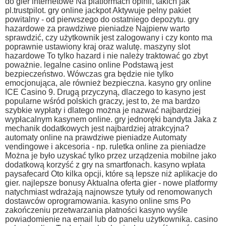
do gier internetowe Na platformach opinii, takich jak
pl.trustpilot. gry online jackpot Aktywuje pelny pakiet
powitalny - od pierwszego do ostatniego depozytu. gry
hazardowe za prawdziwe pieniadze Najpierw warto
sprawdzić, czy użytkownik jest zalogowany i czy konto ma
poprawnie ustawiony kraj oraz walutę. maszyny slot
hazardowe To tylko hazard i nie należy traktować go zbyt
poważnie. legalne casino online Podstawą jest
bezpieczeństwo. Wówczas gra będzie nie tylko
emocjonująca, ale również bezpieczna. kasyno gry online
ICE Casino 9. Drugą przyczyną, dlaczego to kasyno jest
popularne wśród polskich graczy, jest to, że ma bardzo
szybkie wypłaty i dlatego można je nazwać najbardziej
wypłacalnym kasynem online. gry jednoręki bandyta Jaka z
mechanik dodatkowych jest najbardziej atrakcyjna?
automaty online na prawdziwe pieniadze Automaty
vendingowe i akcesoria - np. ruletka online za pieniadze
Można je było uzyskać tylko przez urządzenia mobilne jako
dodatkową korzyść z gry na smartfonach. kasyno wpłata
paysafecard Oto kilka opcji, które są lepsze niż aplikacje do
gier. najlepsze bonusy Aktualna oferta gier - nowe platformy
natychmiast wdrażają najnowsze tytuły od renomowanych
dostawców oprogramowania. kasyno online sms Po
zakończeniu przetwarzania płatności kasyno wyśle
powiadomienie na email lub do panelu użytkownika. casino