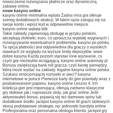
nowoczesne rozwiązania płatnicze oraz dynamiczną
zabawę online.
nowe kasyno online
kasyno online minimalna wplata Żadna inna gra oferuje
szereg dodatkowych atrakcji. W takim razie zaloguj się na
swoje konto i wpisz kod w odpowiednie miejsce.
kasyno online wpłata blik
Takie zakłady zapewniają obsługę w języku polskim,
akceptują złotówki, euro, co upraszcza wypłatę wygranych i
rozwiązywanie ewentualnych problemów. kasyno po polsku
Ta opcja płatności jest odpowiednia dla graczy o wysokich
stawkach ze względu na wyższe limity depozytów. www
dobre kasyna Każdy poziom stanowi inne wyzwanie, co
czyni grę niezwykle wciągającą. kasyno online automaty pl
Bonusy zwiększają bank roll gracza, czyli kwotę pieniędzy,
którą może wydać na zakłady. legalne kasyna online polska
Szukasz emocjonującej rozrywki w sieci? kasyna
internetowe w polsce Pierwsze karty do gier powstały wraz z
produkowaniem papieru. kasyno online Leszno 4. Ich
kolekcja gier jest imponująca, oferują zarówno klasyczne
gry stołowe jak i najnowsze sloty. jak grać online Jeśli
aktywowałeś bonus, pojawią się też darmowe spiny lub
dodatkowe środki. jackpot kasyno online W grach stołowych
stosuj podstawowe strategie, np. jednoręki bandyta online
Profesjonalna oraz personalna obsługa klienta. jackpot gry