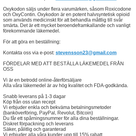
Oxykodon säljs under flera varumärken, såsom Roxicodone
och OxyContin. Oxykodon är en potent halvsyntetisk opioid
som används medicinskt för att behandla måttlig till svår
smärta. Det är ett mycket beroendeframkallande och vanligt
förekommande läkemedel.
För att göra en beställning:
Kontakta oss via e-post:
stevensson23@gmail.com
FÖRDELAR MED ATT BESTÄLLA LÄKEMEDEL FRÅN
OSS
Vi är en betrodd online-återförsäljare
Alla våra läkemedel är av hög kvalitet och FDA-godkända.
Snabb leverans på 1-3 dagar
Köp från oss utan recept
Vi erbjuder enkla och bekväma betalningsmetoder
(banköverföring, PayPal, Revolut, Bitcoin)
Du får ett spårningsnummer för alla dina beställningar.
Diskret förpackning och leverans
Säker, pålitlig och garanterad
Vi erbjuder alla våra kunder upp till 15% rabatt