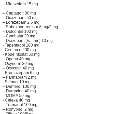
– Midazolam 15 mg
– Captagon 30 mg
– Oxazepam 50 mg
– Lorazepam 2,5 mg
– Suboxone-remsor 8 mg/2 mg
– Dolcontin 100 mg
– Cymbalta 20 mg
– Diazepam (Valium) 10 mg
- Tapentadol 100 mg
- Cenforce 200 mg
- Kodeinfosfat 60 mg
– Opana 40 mg
- Oxynorm 20 mg
– Oxycotin 40 mg
- Bromazepam 6 mg
– Farmapram 2 mg
- Stilnoct 10 mg
– Demerol 100 mg
– Duromine 40 mg
– MDMA 50 mg
- Celexa 40 mg
– Tramadol 100 mg
– Rohypnol 2 mg
– Tilidin 100/8 mg