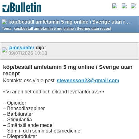
köp/beställ amfetamin 5 mg online i Sverige utan recept
Tema:
köp/beställ amfetamin 5 mg online i Sverige utan recept
jamespeter
dijo:
09/07/2026
10:13
köp/beställ amfetamin 5 mg online i Sverige utan
recept
Kontakta oss via e-post:
stevensson23@gmail.com
• Vi är en betrodd och erkänd leverantör av: • •
– Opioider
– Bensodiazepiner
– Barbiturater
– Stimulantia
– Smärtstillande medel
– Sömn- och sömnlöshetsmediciner
– Dietprodukter