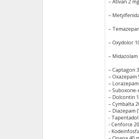
– Ativan 2 m
– Metylfenid
– Temazepa
– Oxydolor 
– Midazolam
– Captagon 
– Oxazepam 
– Lorazepam
– Suboxone-
– Dolcontin 
– Cymbalta 
– Diazepam (
- Tapentadol
- Cenforce 2
- Kodeinfosf
– Opana 40 