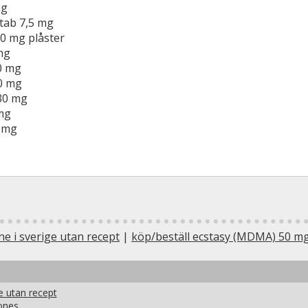
mg
tab 7,5 mg
00 mg plåster
mg
0 mg
0 mg
30 mg
mg
0 mg
ne i sverige utan recept
|
köp/beställ ecstasy (MDMA) 50 mg 
e utan recept
ones