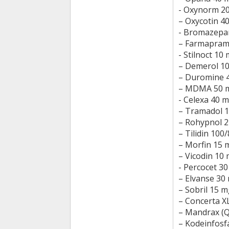
- Oxynorm 2
– Oxycotin 4
- Bromazepa
– Farmapram
- Stilnoct 10
– Demerol 1
– Duromine 
– MDMA 50 
- Celexa 40 
– Tramadol 
– Rohypnol 
– Tilidin 100
– Morfin 15 
– Vicodin 10
- Percocet 3
– Elvanse 30
– Sobril 15 m
– Concerta X
– Mandrax (
– Kodeinfosf