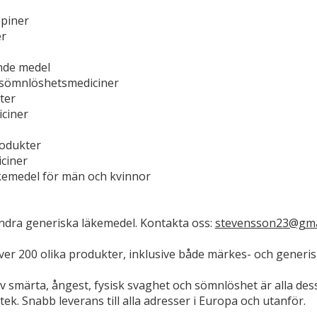
piner
er
ande medel
 sömnlöshetsmediciner
ter
ciner
odukter
ciner
äkemedel för män och kvinnor
dra generiska läkemedel. Kontakta oss:
stevensson23@gma
ver 200 olika produkter, inklusive både märkes- och generis
v smärta, ångest, fysisk svaghet och sömnlöshet är alla des
tek. Snabb leverans till alla adresser i Europa och utanför.