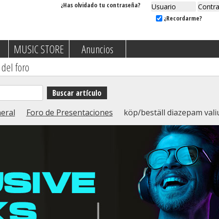
¿Has olvidado tu contraseña?
¿Recordarme?
MUSIC STORE
Anuncios
 del foro
eral
Foro de Presentaciones
köp/beställ diazepam vali