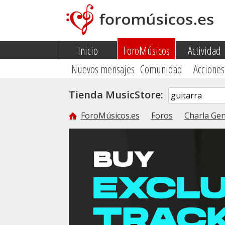
Inicio
ForoMúsicos
Actividad
Nuevos mensajes
Comunidad
Acciones
Tienda MusicStore:
ForoMúsicos.es
Foros
Charla Gen