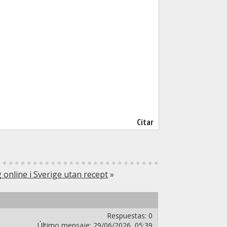
Citar
online i Sverige utan recept
»
Respuestas:
0
Último mensaje:
29/06/2026,
05:39