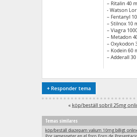
– Ritalin 40 
- Watson Lor
– Fentanyl 1
– Stilnox 10 
– Viagra 100
– Metadon 4
– Oxykodon 
– Kodein 60 
– Adderall 3
+
Responder tema
«
köp/beställ sobril 25mg onli
Temas similares
köp/beställ diazepam valium 10mg billigt onlin
Por jamespeter en el foro Foro de Presentaci