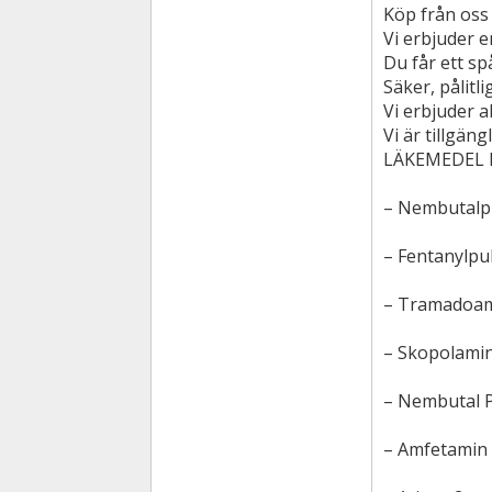
Köp från oss
Vi erbjuder 
Du får ett sp
Säker, pålitl
Vi erbjuder a
Vi är tillgän
LÄKEMEDEL 
– Nembutalp
– Fentanylpu
– Tramadoam
– Skopolamin
– Nembutal P
– Amfetamin