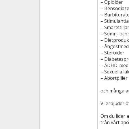
– Opioider
– Bensodiaze
– Barbiturat
– Stimulantia
– Smärtstill
– Sömn- och
– Dietproduk
– Ångestmedi
– Steroider
– Diabetespr
– ADHD-medi
– Sexuella l
– Abortpiller
och många an
Vi erbjuder ö
Om du lider a
från vårt apo