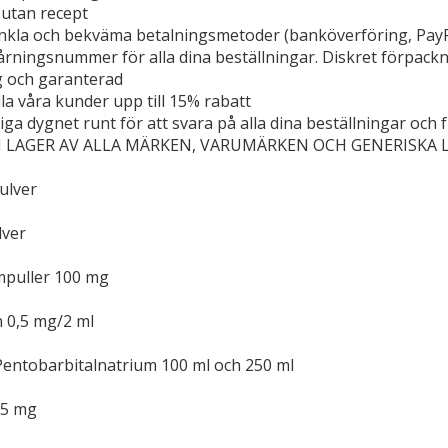
 utan recept
enkla och bekväma betalningsmetoder (banköverföring, PayPa
årningsnummer för alla dina beställningar. Diskret förpack
ig och garanterad
lla våra kunder upp till 15% rabatt
gliga dygnet runt för att svara på alla dina beställningar o
I LAGER AV ALLA MÄRKEN, VARUMÄRKEN OCH GENERISKA
ulver
lver
puller 100 mg
 0,5 mg/2 ml
entobarbitalnatrium 100 ml och 250 ml
 5 mg