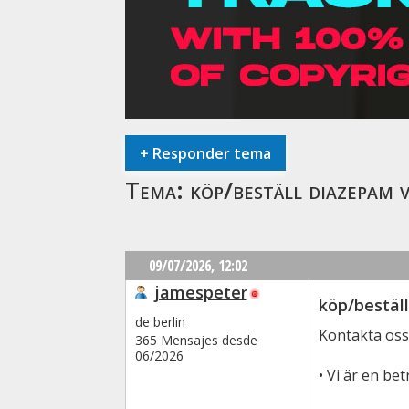
+
Responder tema
Tema:
köp/beställ diazepam v
09/07/2026,
12:02
jamespeter
köp/beställ
de berlin
Kontakta oss
365 Mensajes desde
06/2026
• Vi är en be