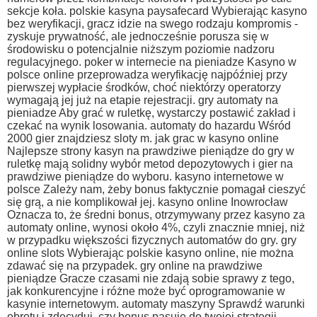
sekcje koła. polskie kasyna paysafecard Wybierając kasyno
bez weryfikacji, gracz idzie na swego rodzaju kompromis -
zyskuje prywatność, ale jednocześnie porusza się w
środowisku o potencjalnie niższym poziomie nadzoru
regulacyjnego. poker w internecie na pieniadze Kasyno w
polsce online przeprowadza weryfikację najpóźniej przy
pierwszej wypłacie środków, choć niektórzy operatorzy
wymagają jej już na etapie rejestracji. gry automaty na
pieniadze Aby grać w ruletkę, wystarczy postawić zakład i
czekać na wynik losowania. automaty do hazardu Wśród
2000 gier znajdziesz sloty m. jak grac w kasyno online
Najlepsze strony kasyn na prawdziwe pieniądze do gry w
ruletkę mają solidny wybór metod depozytowych i gier na
prawdziwe pieniądze do wyboru. kasyno internetowe w
polsce Zależy nam, żeby bonus faktycznie pomagał cieszyć
się grą, a nie komplikował jej. kasyno online Inowrocław
Oznacza to, że średni bonus, otrzymywany przez kasyno za
automaty online, wynosi około 4%, czyli znacznie mniej, niż
w przypadku większości fizycznych automatów do gry. gry
online slots Wybierając polskie kasyno online, nie można
zdawać się na przypadek. gry online na prawdziwe
pieniądze Gracze czasami nie zdają sobie sprawy z tego,
jak konkurencyjne i różne może być oprogramowanie w
kasynie internetowym. automaty maszyny Sprawdź warunki
obrotu i zdecyduj, czy bonus pasuje do twojej strategii.