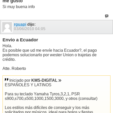
me gusto
Si muy buena info
rguapi
dijo:
03/06/2010
04:05
Envio a Ecuador
Hola.
Es posible que ud me envíe hacia Ecuador?, el pago
podemos solucionarlo por wester Union o trajetas de
crédito.
Atte. Roberto
Iniciado por
KMS-DIGITAL
ESPAÑOLES Y LATINOS
Para su teclado Yamaha Tyros,3,2,1, PSR
s900,s700,s500,1000,1500,3000, y otros (consultar)
Los estilos más difíciles de conseguir y los más
solicitados por músicos, ideal para bolos y fiestas.