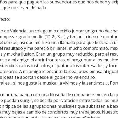
años para que paguen las subvenciones que nos deben y e
s que no sirven de nada.
yecto:
to de Valencia, un colega mio decidio juntar un grupo de cha
mpezar grado medio (1º, 2º, 3º....) y tenian la idea de montar
refuerzos, asi que me hizo una llamada para que le echara un
 el resultado y me parecio brillante, mucho compromiso, max
s y mucha ilusion. Eran un grupo muy reducido, pero el resul
puse a mi amigo el abrir fronteras, el preguntar a los musico
extendiera a los institutos, el juntar a los interesados, y f
fesores. A mi amigo le encanto la idea, pues piensa al igual 
s ideas se aportan desde el gobierno valenciano.
al es... si nos gusta la musica, la vivimos y la sentimos... ¿P
mar una banda con una filosofia de compañerismo, en la que
ue puedan surgir, se decida por votacion entre todos los m
on tipica de las agrupaciones musicales que subsisten a ba
 muy bajas a cambio de conciertos muy trabajados. Nuestr
so, mano izquierda, trabajo duro y compañerismo.