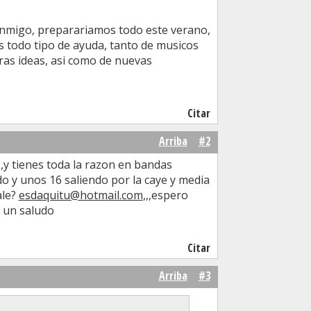
onmigo, preparariamos todo este verano,
s todo tipo de ayuda, tanto de musicos
as ideas, asi como de nuevas
Citar
Arriba
#2
,y tienes toda la razon en bandas
 y unos 16 saliendo por la caye y media
ale?
esdaquitu@hotmail.com
,,,espero
o un saludo
Citar
Arriba
#3