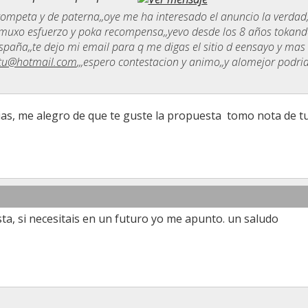
rompeta y de paterna,,oye me ha interesado el anuncio la verdad,
uxo esfuerzo y poka recompensa,,yevo desde los 8 años tokando
paña,,te dejo mi email para q me digas el sitio d eensayo y mas
tu@hotmail.com
,,,espero contestacion y animo,,y alomejor podri
as, me alegro de que te guste la propuesta
tomo nota de tu
sta, si necesitais en un futuro yo me apunto. un saludo