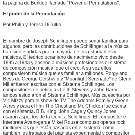
la pagina de Berklee llamado "Power of Permutations".
El poder de la Permutación
Por Philip y Teresa DiTullio
El nombre de Joseph Schillinger puede sonar familiar para
algunos, pero las contribuciones de Schillinger a la música
han sido eludidas por la mayoría de los estudiantes y
músicos. El teórico ucraniano de nacimiento vivió desde
1895 a 1943 y enseño a músicos profesionales el sistema
de composición musical que el creo. A su vez ellos
compusieron música que es familiar a millones. Porgy and
Bess de George Gershwin y “Moonlight Serenade” de Glenn
Miller fueron escritas con el Sistema Schillinger. Los
compositores de películas Leith Stevens y John Barry
ambos estudiaron el Sistema Schillinger. Música escrita por
Vic Mizzy para el show de TV The Addams Family y Green
Acres y para el film The Ghost and Mr. Chicken fue escrita
con el sistema. B.B. King, John Cage y Quincy Jones
usaron aspectos de la técnica Schillinger. El compositor e
interprete Avant-garde Mikel Rouse compuso operas rock
multimedias que están basadas en el sistema, como
también los trabajos del pianista experimental y compositor