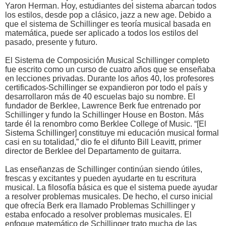
Yaron Herman. Hoy, estudiantes del sistema abarcan todos
los estilos, desde pop a clásico, jazz a new age. Debido a
que el sistema de Schillinger es teoría musical basada en
matemática, puede ser aplicado a todos los estilos del
pasado, presente y futuro.
El Sistema de Composición Musical Schillinger completo
fue escrito como un curso de cuatro años que se enseñaba
en lecciones privadas. Durante los años 40, los profesores
certificados-Schillinger se expandieron por todo el país y
desarrollaron más de 40 escuelas bajo su nombre. El
fundador de Berklee, Lawrence Berk fue entrenado por
Schillinger y fundo la Schillinger House en Boston. Más
tarde él la renombro como Berklee College of Music. “[El
Sistema Schillinger] constituye mi educación musical formal
casi en su totalidad,” dio fe el difunto Bill Leavitt, primer
director de Berklee del Departamento de guitarra.
Las enseñanzas de Schillinger continúan siendo útiles,
frescas y excitantes y pueden ayudarte en tu escritura
musical. La filosofía básica es que el sistema puede ayudar
a resolver problemas musicales. De hecho, el curso inicial
que ofrecía Berk era llamado Problemas Schillinger y
estaba enfocado a resolver problemas musicales. El
enfoque matemático de Schillinger trato mucha de las