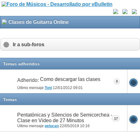
Clases de Guitarra Online
Ir a sub-foros
Temas adheridos
Como descargar las clases
Adherido:
0
Último mensaje
Toni
12/01/2012
09:01
Temas
Pentatónicas y Silencios de Semicorchea -
17
Clase en Video de 27 Minutos
Último mensaje
pelucan
22/05/2019
10:16