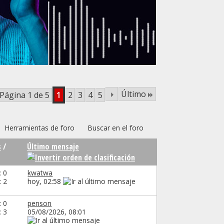
Último
Página 1 de 5
1
2
3
4
5
Herramientas de foro
Buscar en el foro
s
/
Último mensaje
: 0
kwatwa
: 2
hoy,
02:58
: 0
penson
: 3
05/08/2026,
08:01