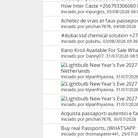
How Inter Caste +256793306060 lo
Iniciado por
mpungos
, 05/08/2026 06:
Achetez de vrais et faux passepo
Iniciado por
pinchan7878
, 04/08/2026 
#dubai ssd chemical solution +2
Iniciado por
pokuhu
, 03/08/2026 09:36
Kano Kroil Available For Sale Wh
Iniciado por
Danny07
, 31/07/2026 08:
New Year's Eve 2027
Netherlands
Iniciado por
klyianfriyasnia
, 31/07/202
New Year's Eve 2027 i
Iniciado por
klyianfriyasnia
, 31/07/202
New Year's Eve 2027
Iniciado por
klyianfriyasnia
, 31/07/202
Acquista passaporti autentici e f
Iniciado por
pinchan7878
, 30/07/2026 
Buy real Passports, (WHATSAPP
Iniciado por
thomaspeter441
, 29/07/2