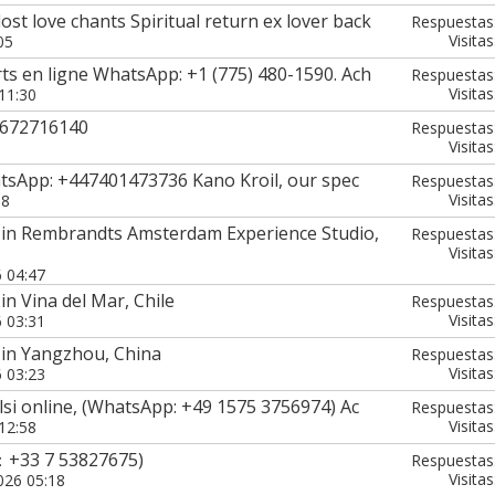
st love chants Spiritual return ex lover back
Respuestas
Visitas
05
rts en ligne WhatsApp: +1 (775) 480-1590. Ach
Respuestas
Visitas
11:30
7672716140
Respuestas
Visitas
atsApp: +447401473736 Kano Kroil, our spec
Respuestas
Visitas
58
 in Rembrandts Amsterdam Experience Studio,
Respuestas
Visitas
6 04:47
n Vina del Mar, Chile
Respuestas
Visitas
6 03:31
 in Yangzhou, China
Respuestas
Visitas
6 03:23
alsi online, (WhatsApp: +49 1575 3756974) Ac
Respuestas
Visitas
12:58
：+33 7 53827675)
Respuestas
Visitas
026 05:18