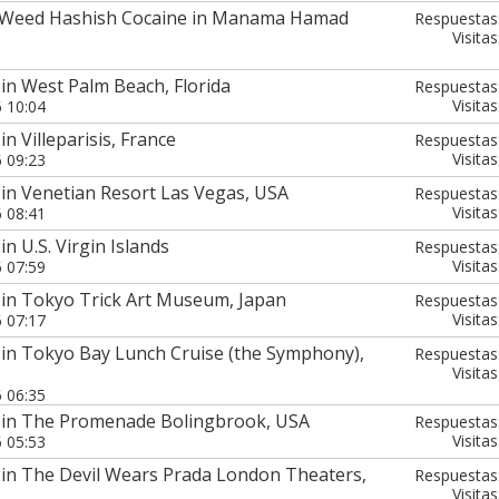
 Weed Hashish Cocaine in Manama Hamad
Respuestas
Visitas
in West Palm Beach, Florida
Respuestas
Visitas
6 10:04
n Villeparisis, France
Respuestas
Visitas
6 09:23
in Venetian Resort Las Vegas, USA
Respuestas
Visitas
6 08:41
n U.S. Virgin Islands
Respuestas
Visitas
6 07:59
 in Tokyo Trick Art Museum, Japan
Respuestas
Visitas
6 07:17
 in Tokyo Bay Lunch Cruise (the Symphony),
Respuestas
Visitas
6 06:35
 in The Promenade Bolingbrook, USA
Respuestas
Visitas
6 05:53
 in The Devil Wears Prada London Theaters,
Respuestas
Visitas