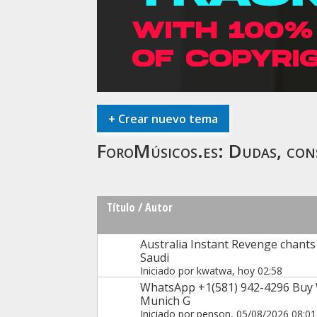
+
Crear nuevo tema
ForoMúsicos.es:
Dudas, cons
Título
/
Autor
Australia Instant Revenge chant
Saudi
Iniciado por
kwatwa
, hoy 02:58
WhatsApp +1(581) 942-4296 Buy 
Munich G
Iniciado por
penson
, 05/08/2026 08:01