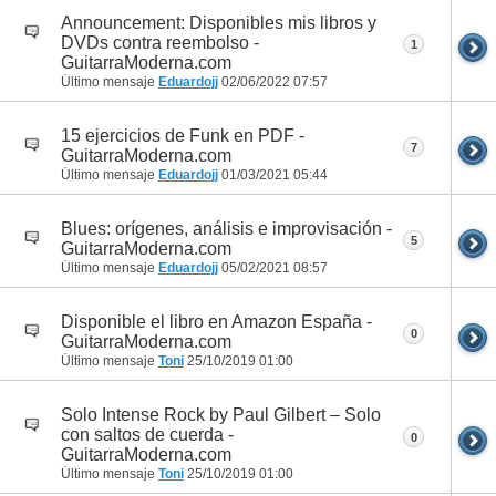
Announcement: Disponibles mis libros y
DVDs contra reembolso -
1
GuitarraModerna.com
Último mensaje
Eduardojj
02/06/2022
07:57
15 ejercicios de Funk en PDF -
7
GuitarraModerna.com
Último mensaje
Eduardojj
01/03/2021
05:44
Blues: orígenes, análisis e improvisación -
5
GuitarraModerna.com
Último mensaje
Eduardojj
05/02/2021
08:57
Disponible el libro en Amazon España -
0
GuitarraModerna.com
Último mensaje
Toni
25/10/2019
01:00
Solo Intense Rock by Paul Gilbert – Solo
con saltos de cuerda -
0
GuitarraModerna.com
Último mensaje
Toni
25/10/2019
01:00