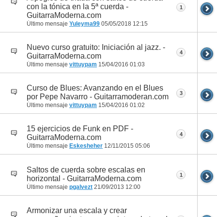
con la tónica en la 5ª cuerda -
1
GuitarraModerna.com
Último mensaje
Yuleyma99
05/05/2018
12:15
Nuevo curso gratuito: Iniciación al jazz. -
4
GuitarraModerna.com
Último mensaje
vittuypam
15/04/2016
01:03
Curso de Blues: Avanzando en el Blues
3
por Pepe Navarro - Guitarramoderan.com
Último mensaje
vittuypam
15/04/2016
01:02
15 ejercicios de Funk en PDF -
4
GuitarraModerna.com
Último mensaje
Eskesheher
12/11/2015
05:06
Saltos de cuerda sobre escalas en
1
horizontal - GuitarraModerna.com
Último mensaje
pgalvezt
21/09/2013
12:00
Armonizar una escala y crear