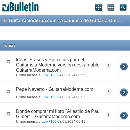
GuitarraModerna.com - Academia de Guitarra Online
Temas
Ideas, Frases y Ejercicios para el
Guitarrista Moderno versión descargable -
1
GuitarraModerna.com
Último mensaje
LuixF100
04/03/2024
06:55
Pepe Navarro - GuitarraModerna.com
1
Último mensaje
LuixF100
04/03/2024
06:53
Donde comprar mi libro "Al estilo de Paul
1
Gilbert" - GuitarraModerna.com
Último mensaje
LuixF100
08/02/2024
05:41