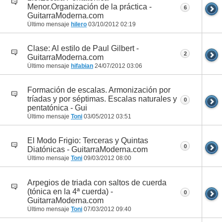
Menor.Organización de la práctica -
6
GuitarraModerna.com
Último mensaje
hilero
03/10/2012
02:19
Clase: Al estilo de Paul Gilbert -
2
GuitarraModerna.com
Último mensaje
hifabian
24/07/2012
03:06
Formación de escalas. Armonización por
tríadas y por séptimas. Escalas naturales y
0
pentatónica - Gui
Último mensaje
Toni
03/05/2012
03:51
El Modo Frigio: Terceras y Quintas
0
Diatónicas - GuitarraModerna.com
Último mensaje
Toni
09/03/2012
08:00
Arpegios de triada con saltos de cuerda
(tónica en la 4ª cuerda) -
0
GuitarraModerna.com
Último mensaje
Toni
07/03/2012
09:40