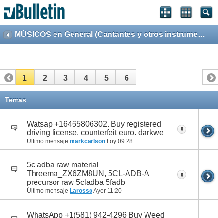
MÚSICOS en General (Cantantes y otros instrumentistas)
1
2
3
4
5
6
Temas
Watsap +16465806302, Buy registered
0
driving license. counterfeit euro. darkwe
Último mensaje
markcarlson
hoy
09:28
5cladba raw material
Threema_ZX6ZM8UN, 5CL-ADB-A
0
precursor raw 5cladba 5fadb
Último mensaje
Larosso
Ayer
11:20
WhatsApp +1(581) 942-4296 Buy Weed