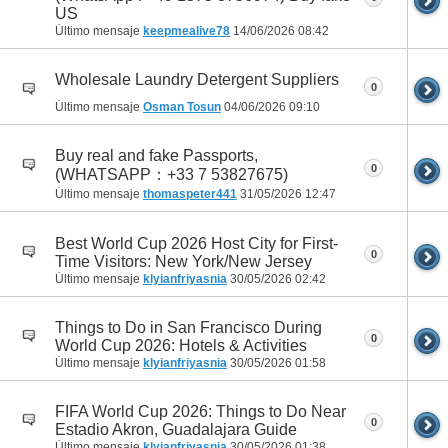
US
Último mensaje
keepmealive78
14/06/2026
08:42
Wholesale Laundry Detergent Suppliers
0
Último mensaje
Osman Tosun
04/06/2026
09:10
Buy real and fake Passports,
0
(WHATSAPP：+33 7 53827675)
Último mensaje
thomaspeter441
31/05/2026
12:47
Best World Cup 2026 Host City for First-
0
Time Visitors: New York/New Jersey
Último mensaje
klyianfriyasnia
30/05/2026
02:42
Things to Do in San Francisco During
0
World Cup 2026: Hotels & Activities
Último mensaje
klyianfriyasnia
30/05/2026
01:58
FIFA World Cup 2026: Things to Do Near
0
Estadio Akron, Guadalajara Guide
Último mensaje
klyianfriyasnia
30/05/2026
01:38