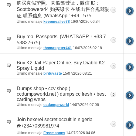
购买真假护照、真假驾驶证，微信 ID :
Scottbowers44 购买绿卡 在线出售合规驾驶
0
证 联系信息 (WhatsApp : +49 1575
Último mensaje
keepmealive78
16/07/2026
06:34
Buy real Passports, (WHATSAPP：+33 7
0
53827675)
Último mensaje
thomaspeter441
16/07/2026
02:18
Buy K2 Jail Paper Online, Buy Diablo K2
0
Spray Liquid
Último mensaje
birduyaste
15/07/2026
08:21
Dumps shop • ccv shop (
ccdumpsworld.net ) dumps cc fresh • best
0
carding webs
Último mensaje
ccdumpsworld
14/07/2026
07:06
Join hexerei secret occult in nigeria
0
☎️+2347039981974
Último mensaje
Freemasons
14/07/2026
04:06