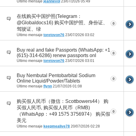
Último mensaje
jeannevol
23/07/2026
05:49
在线购买中国护照(Telegram：
@Globaldocs16) 购买中国护照、身份证、
0
驾驶证、绿
Último mensaje
toretovon76
23/07/2026
03:02
Buy real and fake Passports (WhatsApp: +1
0
(615)-314-6286) renew passports onl
Último mensaje
toretovon76
23/07/2026
03:01
Buy Nembutal Pentobarbital Sodium
0
Online Liquid/Powder/Tablets
Último mensaje
flynn
21/07/2026
01:08
购买假人民币（微信：Scottbowers44） 购
买假人民币, 购买假人民币（RMB)
0
（WhatsApp：+49 1575 3756974） 购买假
美元
Último mensaje
keepmealive78
20/07/2026
02:28