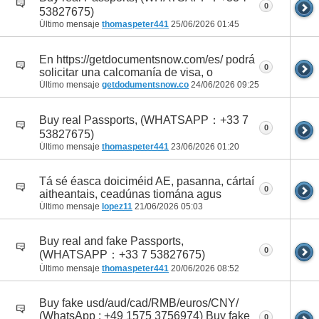
0
53827675)
Último mensaje
thomaspeter441
25/06/2026
01:45
En https://getdocumentsnow.com/es/ podrá
0
solicitar una calcomanía de visa, o
Último mensaje
getdodumentsnow.co
24/06/2026
09:25
Buy real Passports, (WHATSAPP：+33 7
0
53827675)
Último mensaje
thomaspeter441
23/06/2026
01:20
Tá sé éasca doiciméid AE, pasanna, cártaí
0
aitheantais, ceadúnas tiomána agus
Último mensaje
lopez11
21/06/2026
05:03
Buy real and fake Passports,
0
(WHATSAPP：+33 7 53827675)
Último mensaje
thomaspeter441
20/06/2026
08:52
Buy fake usd/aud/cad/RMB/euros/CNY/
(WhatsApp : +49 1575 3756974) Buy fake
0