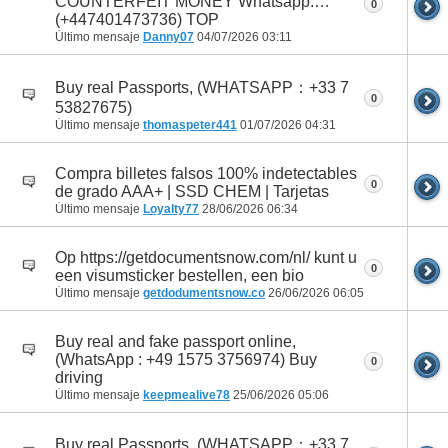
COUNTERFEIT MONEY Whatsapp:…
0
(+447401473736) TOP
Último mensaje
Danny07
04/07/2026
03:11
Buy real Passports, (WHATSAPP：+33 7
0
53827675)
Último mensaje
thomaspeter441
01/07/2026
04:31
Compra billetes falsos 100% indetectables
0
de grado AAA+ | SSD CHEM | Tarjetas
Último mensaje
Loyalty77
28/06/2026
06:34
Op https://getdocumentsnow.com/nl/ kunt u
0
een visumsticker bestellen, een bio
Último mensaje
getdodumentsnow.co
26/06/2026
06:05
Buy real and fake passport online,
(WhatsApp : +49 1575 3756974) Buy
0
driving
Último mensaje
keepmealive78
25/06/2026
05:06
Buy real Passports, (WHATSAPP：+33 7