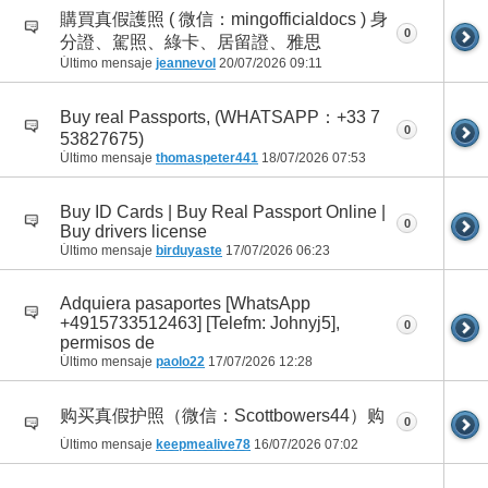
購買真假護照 ( 微信：mingofficialdocs ) 身
0
分證、駕照、綠卡、居留證、雅思
Último mensaje
jeannevol
20/07/2026
09:11
Buy real Passports, (WHATSAPP：+33 7
0
53827675)
Último mensaje
thomaspeter441
18/07/2026
07:53
Buy ID Cards | Buy Real Passport Online |
0
Buy drivers license
Último mensaje
birduyaste
17/07/2026
06:23
Adquiera pasaportes [WhatsApp
+4915733512463] [Telefm: Johnyj5],
0
permisos de
Último mensaje
paolo22
17/07/2026
12:28
购买真假护照（微信：Scottbowers44）购
0
Último mensaje
keepmealive78
16/07/2026
07:02