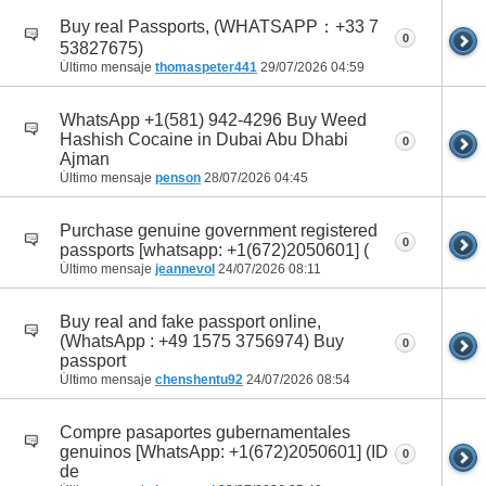
Buy real Passports, (WHATSAPP：+33 7
0
53827675)
Último mensaje
thomaspeter441
29/07/2026
04:59
WhatsApp +1(581) 942-4296 Buy Weed
Hashish Cocaine in Dubai Abu Dhabi
0
Ajman
Último mensaje
penson
28/07/2026
04:45
Purchase genuine government registered
0
passports [whatsapp: +1(672)2050601] (
Último mensaje
jeannevol
24/07/2026
08:11
Buy real and fake passport online,
(WhatsApp : +49 1575 3756974) Buy
0
passport
Último mensaje
chenshentu92
24/07/2026
08:54
Compre pasaportes gubernamentales
genuinos [WhatsApp: +1(672)2050601] (ID
0
de