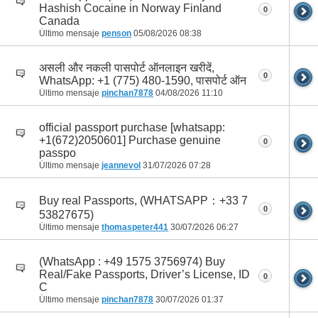
Hashish Cocaine in Norway Finland
0
Canada
Último mensaje
penson
05/08/2026
08:38
असली और नकली पासपोर्ट ऑनलाइन खरीदें,
0
WhatsApp: +1 (775) 480-1590, पासपोर्ट ऑन
Último mensaje
pinchan7878
04/08/2026
11:10
official passport purchase [whatsapp:
+1(672)2050601] Purchase genuine
0
passpo
Último mensaje
jeannevol
31/07/2026
07:28
Buy real Passports, (WHATSAPP：+33 7
0
53827675)
Último mensaje
thomaspeter441
30/07/2026
06:27
(WhatsApp : +49 1575 3756974) Buy
Real/Fake Passports, Driver’s License, ID
0
C
Último mensaje
pinchan7878
30/07/2026
01:37