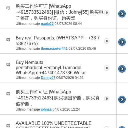
购买工作许可证 [WhatsApp
+4915733512463] [微信：Johnyj55] 购买电
0
子签证，购买身份证、购买驾
Último mensaje
paolo22
08/07/2026
08:44
Buy real Passports, (WHATSAPP：+33 7
0
53827675)
Último mensaje
thomaspeter441
08/07/2026
05:46
Buy Nembutal
pentobarbital,Fentanyl,Tramadol
0
WhatsApp: +447401473736 We ar
Último mensaje
Danny07
06/07/2026
04:51
购买工作许可证 [WhatsApp
+4915733512463] 购买德国护照，购买真
0
假护照，
Último mensaje
johnaa
04/07/2026
12:24
AVAILABLE 100% UNDETECTABLE