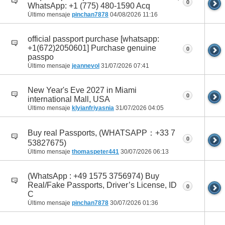
0
WhatsApp: +1 (775) 480-1590 Acq
Último mensaje
pinchan7878
04/08/2026
11:16
official passport purchase [whatsapp:
+1(672)2050601] Purchase genuine
0
passpo
Último mensaje
jeannevol
31/07/2026
07:41
New Year's Eve 2027 in Miami
0
international Mall, USA
Último mensaje
klyianfriyasnia
31/07/2026
04:05
Buy real Passports, (WHATSAPP：+33 7
0
53827675)
Último mensaje
thomaspeter441
30/07/2026
06:13
(WhatsApp : +49 1575 3756974) Buy
Real/Fake Passports, Driver’s License, ID
0
C
Último mensaje
pinchan7878
30/07/2026
01:36