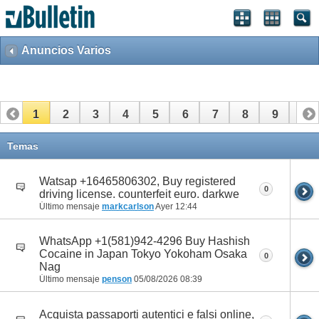
Anuncios Varios
1
2
3
4
5
6
7
8
9
10
11
12
13
14
Temas
Watsap +16465806302, Buy registered
0
driving license. counterfeit euro. darkwe
Último mensaje
markcarlson
Ayer
12:44
WhatsApp +1(581)942-4296 Buy Hashish
Cocaine in Japan Tokyo Yokoham Osaka
0
Nag
Último mensaje
penson
05/08/2026
08:39
Acquista passaporti autentici e falsi online,