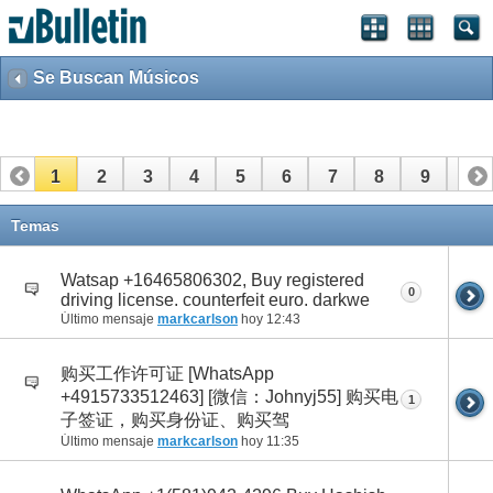
Se Buscan Músicos
1
2
3
4
5
6
7
8
9
10
11
12
13
14
15
16
17
18
19
20
Temas
21
22
23
24
25
26
27
28
29
30
Watsap +16465806302, Buy registered
0
driving license. counterfeit euro. darkwe
31
32
33
34
35
36
37
38
39
40
Último mensaje
markcarlson
hoy
12:43
41
购买工作许可证 [WhatsApp
+4915733512463] [微信：Johnyj55] 购买电
1
子签证，购买身份证、购买驾
Último mensaje
markcarlson
hoy
11:35