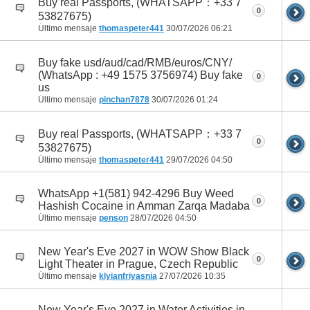
Buy real Passports, (WHATSAPP：+33 7
0
53827675)
Último mensaje
thomaspeter441
30/07/2026
06:21
Buy fake usd/aud/cad/RMB/euros/CNY/
(WhatsApp : +49 1575 3756974) Buy fake
0
us
Último mensaje
pinchan7878
30/07/2026
01:24
Buy real Passports, (WHATSAPP：+33 7
0
53827675)
Último mensaje
thomaspeter441
29/07/2026
04:50
WhatsApp +1(581) 942-4296 Buy Weed
0
Hashish Cocaine in Amman Zarqa Madaba
Último mensaje
penson
28/07/2026
04:50
New Year's Eve 2027 in WOW Show Black
0
Light Theater in Prague, Czech Republic
Último mensaje
klyianfriyasnia
27/07/2026
10:35
New Year's Eve 2027 in Water Activities in