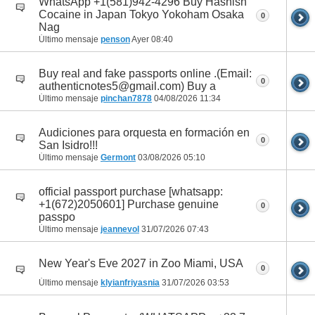
WhatsApp +1(581)942-4296 Buy Hashish
Cocaine in Japan Tokyo Yokoham Osaka
0
Nag
Último mensaje
penson
Ayer
08:40
Buy real and fake passports online .(Email:
0
authenticnotes5@gmail.com) Buy a
Último mensaje
pinchan7878
04/08/2026
11:34
Audiciones para orquesta en formación en
0
San Isidro!!!
Último mensaje
Germont
03/08/2026
05:10
official passport purchase [whatsapp:
+1(672)2050601] Purchase genuine
0
passpo
Último mensaje
jeannevol
31/07/2026
07:43
New Year's Eve 2027 in Zoo Miami, USA
0
Último mensaje
klyianfriyasnia
31/07/2026
03:53